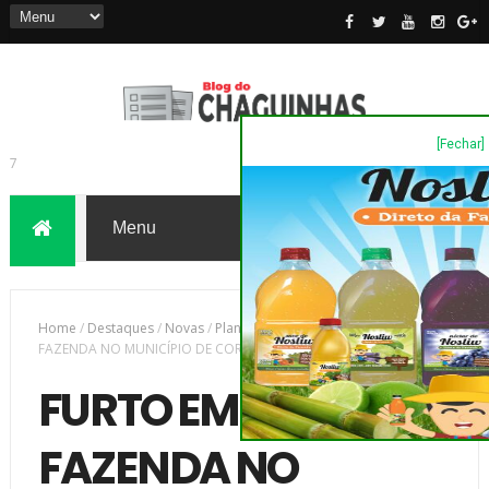
[Fechar]
7
Home
/
Destaques
/
Novas
/
Plantão Policia
/
FURTO EM UMA
FAZENDA NO MUNICÍPIO DE CORNÉLIO PROCÓPIO
FURTO EM UMA
FAZENDA NO