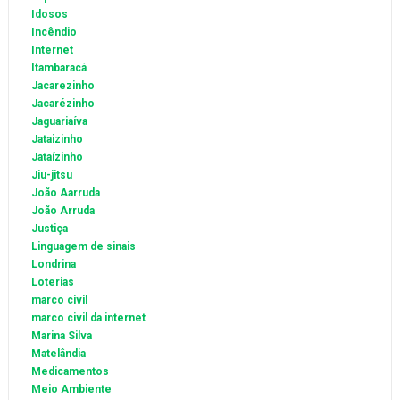
Idosos
Incêndio
Internet
Itambaracá
Jacarezinho
Jacarézinho
Jaguariaíva
Jataizinho
Jataízinho
Jiu-jitsu
João Aarruda
João Arruda
Justiça
Linguagem de sinais
Londrina
Loterias
marco civil
marco civil da internet
Marina Silva
Matelândia
Medicamentos
Meio Ambiente