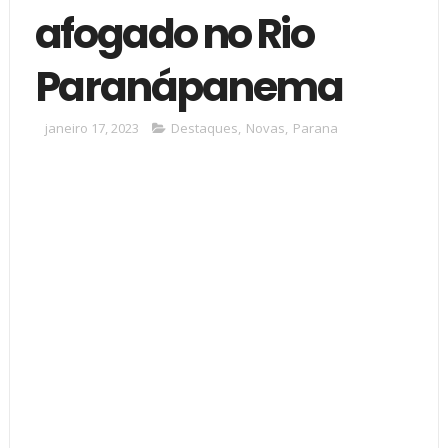
afogado no Rio
Paranápanema
janeiro 17, 2023
Destaques
,
Novas
,
Parana