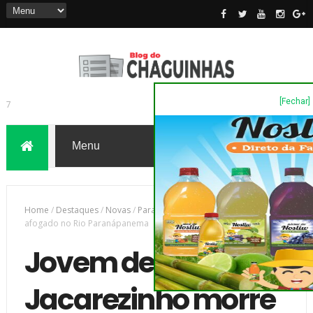
[Fechar]
7
Home
/
Destaques
/
Novas
/
Parana
/
Jovem de Jacarezinho morre
afogado no Rio Paranápanema
Jovem de
Jacarezinho morre