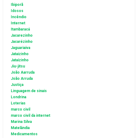
Ibiporã
Idosos
Incêndio
Internet
Itambaracá
Jacarezinho
Jacarézinho
Jaguariaíva
Jataizinho
Jataízinho
Jiu-jitsu
João Aarruda
João Arruda
Justiça
Linguagem de sinais
Londrina
Loterias
marco civil
marco civil da internet
Marina Silva
Matelândia
Medicamentos