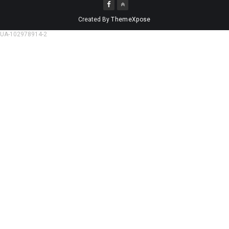
Created By
ThemeXpose
UA-102978914-2