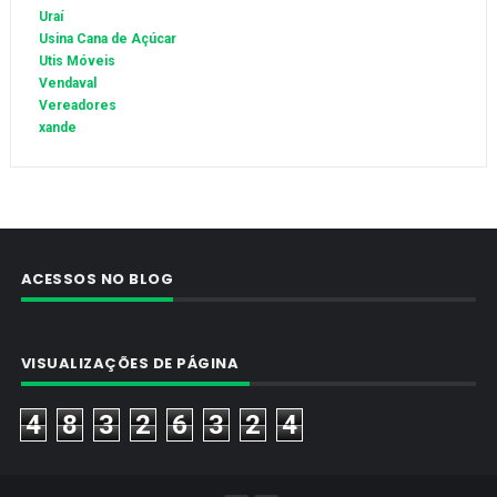
Uraí
Usina Cana de Açúcar
Utis Móveis
Vendaval
Vereadores
xande
ACESSOS NO BLOG
VISUALIZAÇÕES DE PÁGINA
4
8
3
2
6
3
2
4