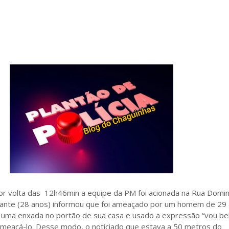
or volta das 12h46min a equipe da PM foi acionada na Rua Domi
icitante (28 anos) informou que foi ameaçado por um homem de 29
o uma enxada no portão de sua casa e usado a expressão “vou b
ameaçá-lo. Desse modo, o noticiado que estava a 50 metros do