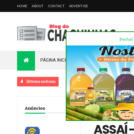
HOME
ABOUT
CONTACT
ADVERTISE
[Fechar]
PÁGINA INICIAL
PLANTÃO
FALE COM
Últimas notícias
STA MORRE APÓS COLISÃO LATERAL COM CAMINHÃO NA PR-441
Home
/
Destaques
/
No
Anúncios
ENXADA E COM A EXPRE
ASSAÍ