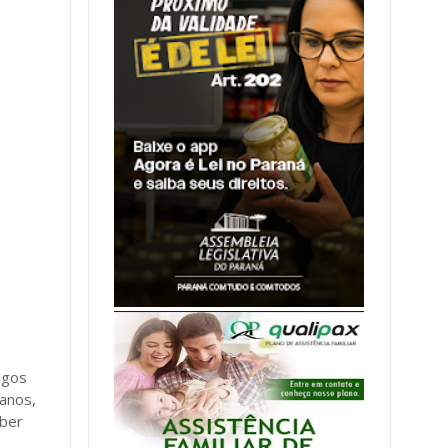
ngos
 anos,
eber