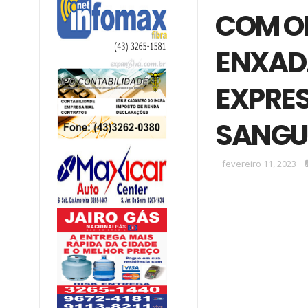
COM O
ENXAD
EXPRES
SANGU
fevereiro 11, 2023