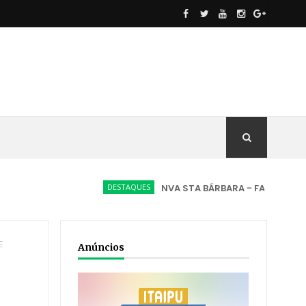
DESTAQUES
NVA STA BÁRBARA - FATO INÉDITO, O M
E
Anúncios