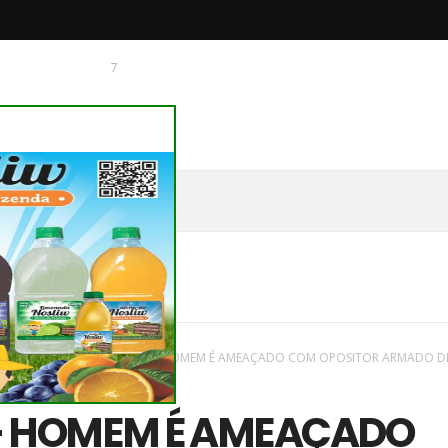
7
 O CHAGUINHAS
vas
/
Plantão Policia
/
ASSAÍ - HOMEM É AMEAÇADO COM OPOSITOR ARMADO D
SSÃO...VOU BEBER SEU SANGUE
 - HOMEM É AMEAÇADO