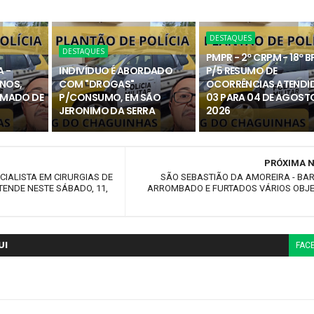
DESTAQUES
DESTAQUES
PMPR - 2º CRPM - 18º B
A -
INDIVÍDUO É ABORDADO
P/5 RESUMO DE
ANOS,
COM "DROGAS"
OCORRÊNCIAS ATENDI
ARMADO DE
P/CONSUMO, EM SÃO
03 PARA 04 DE AGOST
JERONIMO DA SERRA
2026
PRÓXIMA N
CIALISTA EM CIRURGIAS DE
SÃO SEBASTIÃO DA AMOREIRA - B
TENDE NESTE SÁBADO, 11,
ARROMBADO E FURTADOS VÁRIOS OBJE
UI
FAC