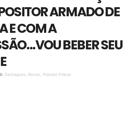
POSITOR ARMADO DE
A E COM A
SÃO...VOU BEBER SEU
E
Destaques
,
Novas
,
Plantão Policia