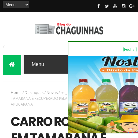
[Fechar]
7
Home
/
Destaques
/
Novas
/
região
/
CARRO ROUBADO EM
TAMARANA É RECUPERADO PELA POLÍCIA EM AVENIDA DE
APUCARANA
CARRO ROUBADO
EM TAMARANA É