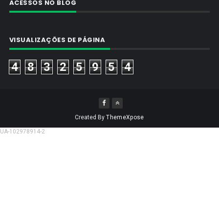
ACESSOS NO BLOG
VISUALIZAÇÕES DE PÁGINA
4
8
3
2
5
9
5
4
Created By
ThemeXpose
UA-102978914-2