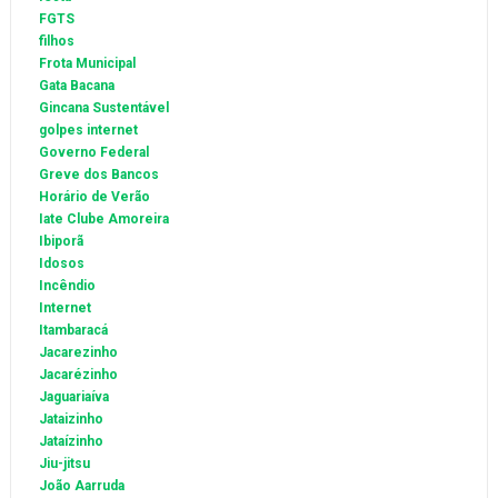
FGTS
filhos
Frota Municipal
Gata Bacana
Gincana Sustentável
golpes internet
Governo Federal
Greve dos Bancos
Horário de Verão
Iate Clube Amoreira
Ibiporã
Idosos
Incêndio
Internet
Itambaracá
Jacarezinho
Jacarézinho
Jaguariaíva
Jataizinho
Jataízinho
Jiu-jitsu
João Aarruda