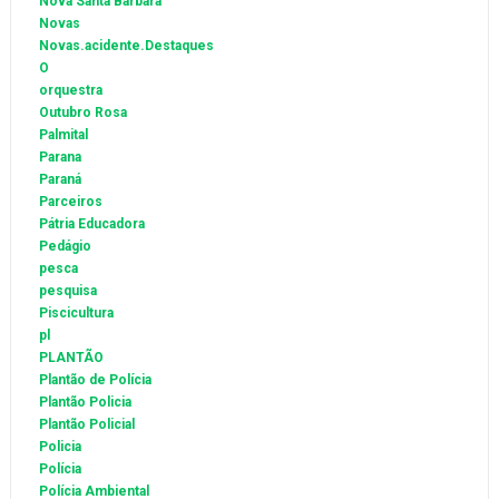
Nova Santa Bárbara
Novas
Novas.acidente.Destaques
O
orquestra
Outubro Rosa
Palmital
Parana
Paraná
Parceiros
Pátria Educadora
Pedágio
pesca
pesquisa
Piscicultura
pl
PLANTÃO
Plantão de Polícia
Plantão Policia
Plantão Policial
Policia
Polícia
Polícia Ambiental