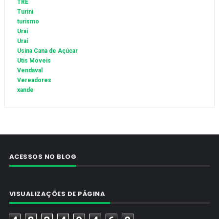
TRE
Turini
turismo
Urai
Uraí
Usina Cana de Açúcar
Utis Móveis
Vendaval
Vereadores
xande
ACESSOS NO BLOG
VISUALIZAÇÕES DE PÁGINA