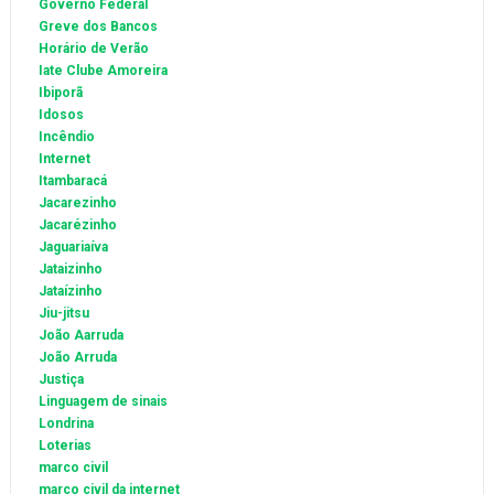
Governo Federal
Greve dos Bancos
Horário de Verão
Iate Clube Amoreira
Ibiporã
Idosos
Incêndio
Internet
Itambaracá
Jacarezinho
Jacarézinho
Jaguariaíva
Jataizinho
Jataízinho
Jiu-jitsu
João Aarruda
João Arruda
Justiça
Linguagem de sinais
Londrina
Loterias
marco civil
marco civil da internet