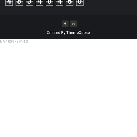
4
8
3
4
0
4
6
0
Created By
ThemeXpose
UA-102978914-2