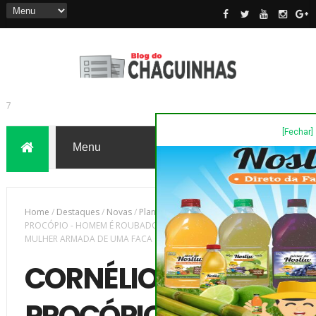
[Fechar]
7
Home
/
Destaques
/
Novas
/
Plantão Policia
/
CORNÉLIO
PROCÓPIO - HOMEM É ROUBADO NA LINHA DO TREM POR UMA
MULHER ARMADA DE UMA FACA QUE LHE GOLPEOU NO ROSTO
CORNÉLIO
PROCÓPIO -