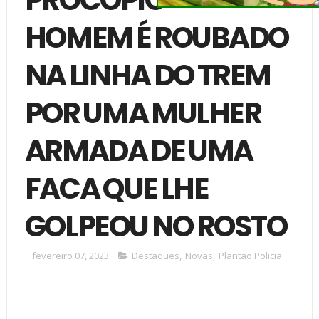
HOMEM É ROUBADO
NA LINHA DO TREM
POR UMA MULHER
ARMADA DE UMA
FACA QUE LHE
GOLPEOU NO ROSTO
fevereiro 07, 2023
Destaques
,
Novas
,
Plantão Policia