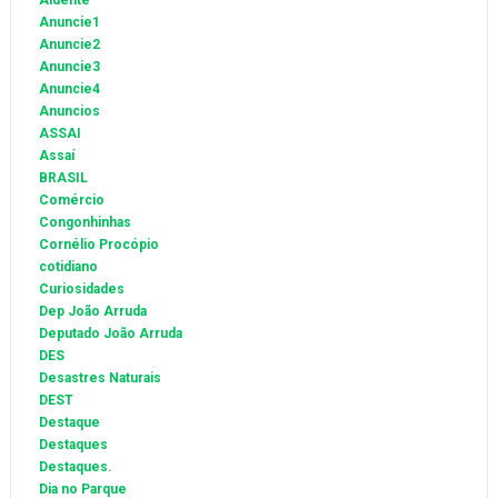
Aidente
Anuncie1
Anuncie2
Anuncie3
Anuncie4
Anuncios
ASSAI
Assaí
BRASIL
Comércio
Congonhinhas
Cornélio Procópio
cotidiano
Curiosidades
Dep João Arruda
Deputado João Arruda
DES
Desastres Naturais
DEST
Destaque
Destaques
Destaques.
Dia no Parque