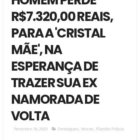
R$7.320,00 REAIS,
PARA A 'CRISTAL
MÃE', NA
ESPERANÇA DE
TRAZER SUA EX
NAMORADA DE
VOLTA
fevereiro 16, 2023
Destaques
,
Novas
,
Plantão Policia