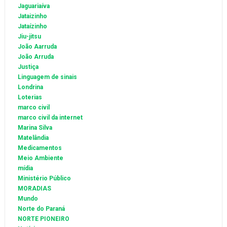
Jaguariaíva
Jataizinho
Jataízinho
Jiu-jitsu
João Aarruda
João Arruda
Justiça
Linguagem de sinais
Londrina
Loterias
marco civil
marco civil da internet
Marina Silva
Matelândia
Medicamentos
Meio Ambiente
mídia
Ministério Público
MORADIAS
Mundo
Norte do Paraná
NORTE PIONEIRO