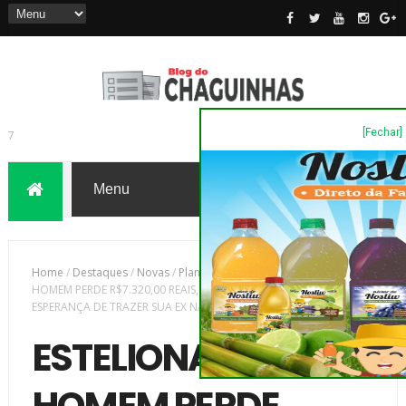
[Fechar]
7
Home
/
Destaques
/
Novas
/
Plantão Policia
/
ESTELIONATO -
HOMEM PERDE R$7.320,00 REAIS, PARA A 'CRISTAL MÃE', NA
ESPERANÇA DE TRAZER SUA EX NAMORADA DE VOLTA
ESTELIONATO -
HOMEM PERDE