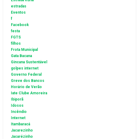
Estrada Rural
estradas
Eventos
f
Facebook
festa
FGTS
filhos
Frota Municipal
Gata Bacana
Gincana Sustentável
golpes internet
Governo Federal
Greve dos Bancos
Horário de Verão
Iate Clube Amoreira
Ibiporã
Idosos
Incêndio
Internet
Itambaracá
Jacarezinho
Jacarézinho