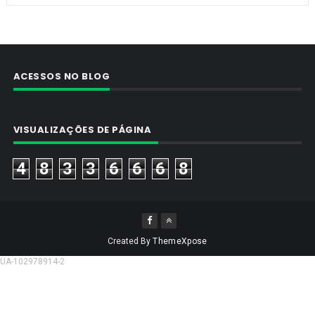
ACESSOS NO BLOG
VISUALIZAÇÕES DE PÁGINA
4
8
3
3
6
6
6
8
Created By
ThemeXpose
UA-102978914-2