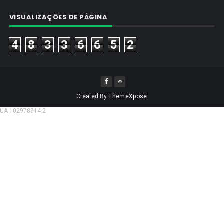
VISUALIZAÇÕES DE PÁGINA
4
8
3
3
6
6
5
2
Created By
ThemeXpose
UA-102978914-2