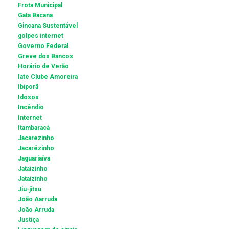
Frota Municipal
Gata Bacana
Gincana Sustentável
golpes internet
Governo Federal
Greve dos Bancos
Horário de Verão
Iate Clube Amoreira
Ibiporã
Idosos
Incêndio
Internet
Itambaracá
Jacarezinho
Jacarézinho
Jaguariaíva
Jataizinho
Jataízinho
Jiu-jitsu
João Aarruda
João Arruda
Justiça