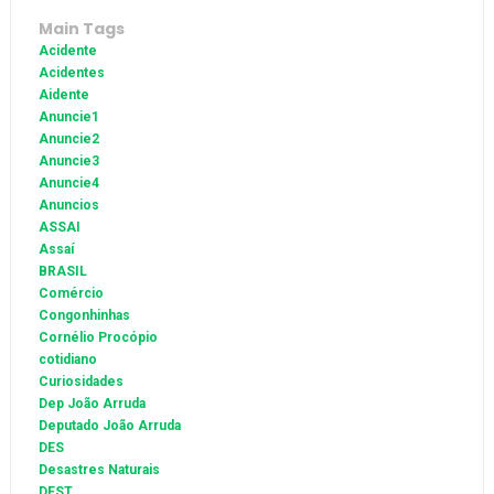
Main Tags
Acidente
Acidentes
Aidente
Anuncie1
Anuncie2
Anuncie3
Anuncie4
Anuncios
ASSAI
Assaí
BRASIL
Comércio
Congonhinhas
Cornélio Procópio
cotidiano
Curiosidades
Dep João Arruda
Deputado João Arruda
DES
Desastres Naturais
DEST