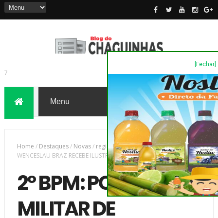
[Fechar]
7
Home
/
Destaques
/
Novas
/
região
/
2º BPM: POLÍCIA MILITAR DE
WENCESLAU BRAZ RECEBE ILUSTRE VISITA
2º BPM: POLÍCIA
MILITAR DE