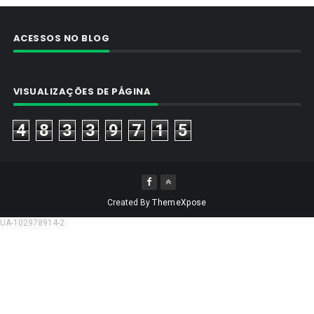
ACESSOS NO BLOG
VISUALIZAÇÕES DE PÁGINA
4
8
3
3
9
7
1
5
Created By
ThemeXpose
UA-102978914-2