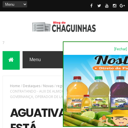
[Fechar]
7
Home
/
Destaques
/
Novas
/
região
/
AGUATIVA RESORT ESTÁ
CONTRATANDO - AUX DE ALMOXARIFADO, ASSISTENTE DE
GOVERNANÇA, OPERADOR DE LAVANDERIA E PORTEIRO...
AGUATIVA RESORT
ESTÁ