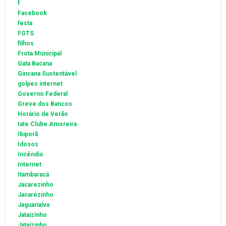
f
Facebook
festa
FGTS
filhos
Frota Municipal
Gata Bacana
Gincana Sustentável
golpes internet
Governo Federal
Greve dos Bancos
Horário de Verão
Iate Clube Amoreira
Ibiporã
Idosos
Incêndio
Internet
Itambaracá
Jacarezinho
Jacarézinho
Jaguariaíva
Jataizinho
Jataízinho