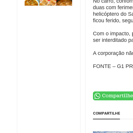
No carro, confo
duas com ferime
helicóptero do S
ficou ferido, seg
Com o impacto, p
ser interditado p
A corporação não
FONTE – G1 P
COMPARTILHE