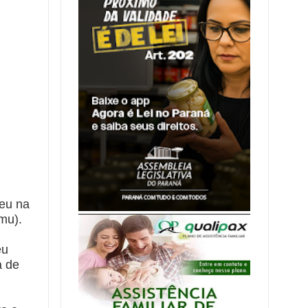
reu na
mu).
eu
a de