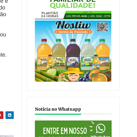
ve e
 do
não
sou
te.
Notícia no Whatsapp