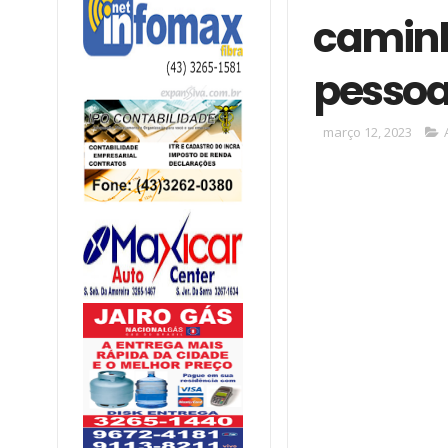
caminh
pessoa
março 12, 2023