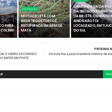
CAMINHÃO SAI DA PIST
DESTAQUES
CAI EM LAGO ÀS MARG
MOTOCICLETA COM
DA BR-376; CONDUTO
REGISTRO DE FURTO É
AINDA NÃO FOI
ICO PARA
RECUPERADA EM ÁREA DE
LOCALIZADO, EM TIJU
 COLINA!
MATA
DO SUL
PRÓXIMA N
EGA O CARRO ESCONDIDO
De boia-fria à juíza brasileira! História de i
ÓS BATER EM POSTE
UI
FAC