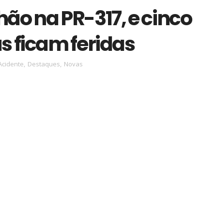
ão na PR-317, e cinco
s ficam feridas
Acidente
,
Destaques
,
Novas