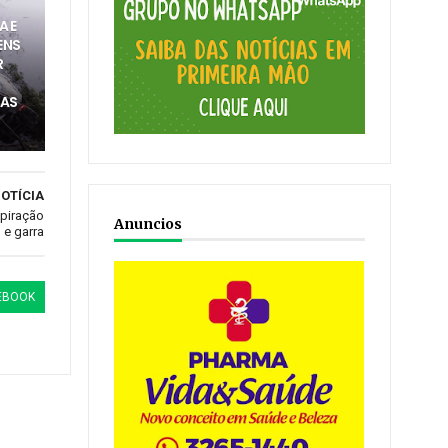
A E
ENS
R
CAS
OTÍCIA
nspiração
Anuncios
e garra
EBOOK