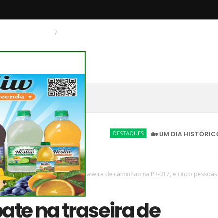
7
 O CHAGUINHAS
DESTAQUES
🏡 UM DIA HISTÓRICO PARA N
aques
/
Novas
/
Carro bate na traseira de caminhão na PR-317, e cinco pessoas
ate na traseira de