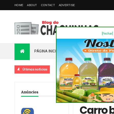
HOME
ABOUT
CONTACT
ADVERTISE
[Fechar]
PÁGINA INICIAL
PLANTÃO
FALE COM
Últimas notícias
Home
/
Acidente
/
Dest
Anúncios
feridas
Carro b