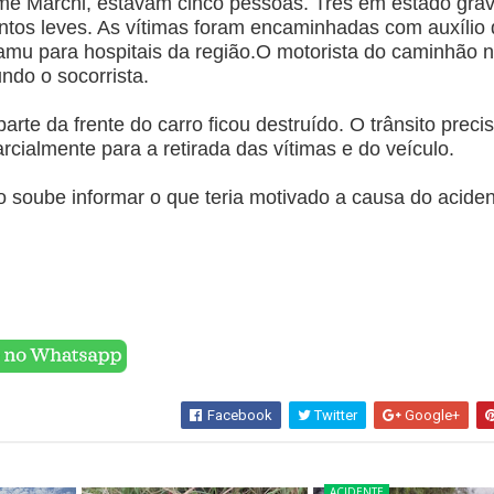
rme Marchi, estavam cinco pessoas. Três em estado gra
ntos leves. As vítimas foram encaminhadas com auxílio
amu para hospitais da região.O motorista do caminhão 
undo o socorrista.
arte da frente do carro ficou destruído. O trânsito preci
arcialmente para a retirada das vítimas e do veículo.
 soube informar o que teria motivado a causa do aciden
R
Facebook
Twitter
Google+
ACIDENTE