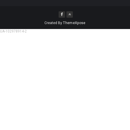
Created By
ThemeXpose
UA-102978914-2