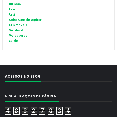
turismo
Urai
Uraí
Usina Cana de Açúcar
Utis Móveis
Vendaval
Vereadores
xande
ACESSOS NO BLOG
VISUALIZAÇÕES DE PÁGINA
4
8
3
2
7
0
3
4