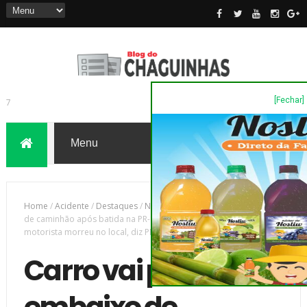
[Fechar]
7
Home
/
Acidente
/
Destaques
/
Novas
/
Carro vai parar embaixo
de caminhão após batida na PR-182, em Diamante do Norte;
motorista morreu no local, diz PRE
Carro vai parar
embaixo de