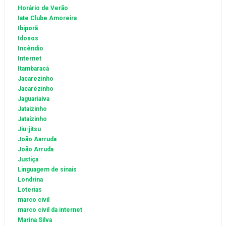
Horário de Verão
Iate Clube Amoreira
Ibiporã
Idosos
Incêndio
Internet
Itambaracá
Jacarezinho
Jacarézinho
Jaguariaíva
Jataizinho
Jataízinho
Jiu-jitsu
João Aarruda
João Arruda
Justiça
Linguagem de sinais
Londrina
Loterias
marco civil
marco civil da internet
Marina Silva