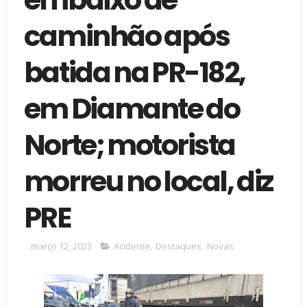
caminhão após
batida na PR-182,
em Diamante do
Norte; motorista
morreu no local, diz
PRE
março 12, 2023
Acidente
,
Destaques
,
Novas