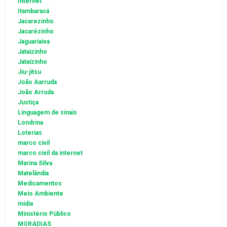
Internet
Itambaracá
Jacarezinho
Jacarézinho
Jaguariaíva
Jataizinho
Jataízinho
Jiu-jitsu
João Aarruda
João Arruda
Justiça
Linguagem de sinais
Londrina
Loterias
marco civil
marco civil da internet
Marina Silva
Matelândia
Medicamentos
Meio Ambiente
mídia
Ministério Público
MORADIAS