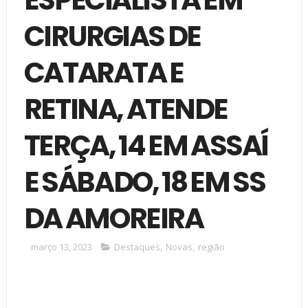
CIRURGIAS DE
CATARATA E
RETINA, ATENDE
TERÇA, 14 EM ASSAÍ
E SÁBADO, 18 EM SS
DA AMOREIRA
março 13, 2023
Destaques
,
Novas
,
região