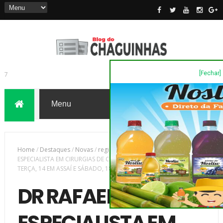
[Fechar]
7
Home
/
Destaques
/
Novas
/
região
/
DR RAFAEL KATO,
ESPECIALISTA EM CIRURGIAS DE CATARATA E RETINA, ATENDE
TERÇA, 14 EM ASSAÍ E SÁBADO, 18 EM SS DA AMOREIRA
DR RAFAEL KATO,
ESPECIALISTA EM