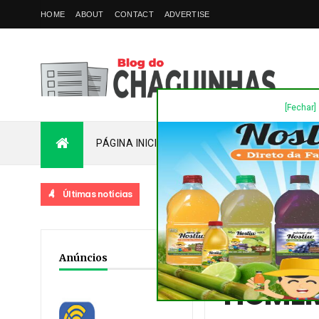
HOME
ABOUT
CONTACT
ADVERTISE
[Fechar]
PÁGINA INICIAL
PLANTÃO
FALE COM
Últimas notícias
Home
/
Destaques
/
No
Anúncios
HOMEM 