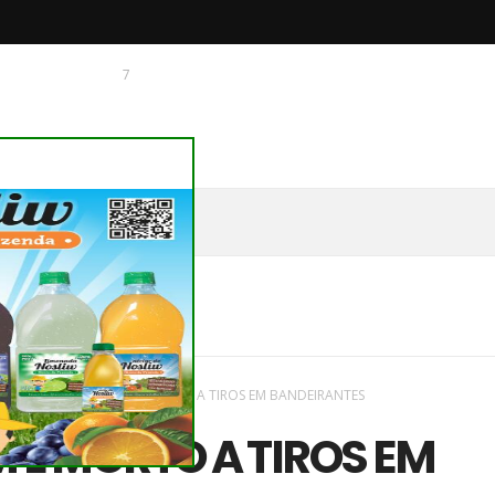
7
 O CHAGUINHAS
vas
/
região
/
HOMEM É MORTO A TIROS EM BANDEIRANTES
É MORTO A TIROS EM