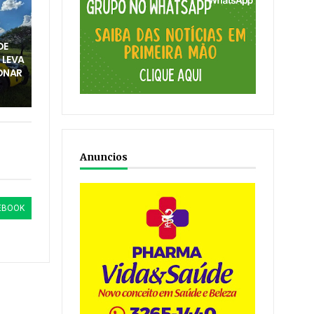
DE
 LEVA
ONAR
Anuncios
EBOOK