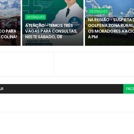
DESTAQUES
DESTAQUES
NA REGIÃO - SUSPEITA 
ATENÇÃO - TEMOS TRÊS
GOLPE NA ZONA RURAL,
ICO PARA
VAGAS PARA CONSULTAS,
OS MORADORES A ACI
 COLINA!
NESTE SÁBADO, 08
A PM
UI
FAC