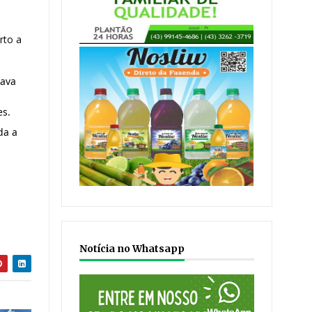
to a 
ava 
es.
a a 
Notícia no Whatsapp