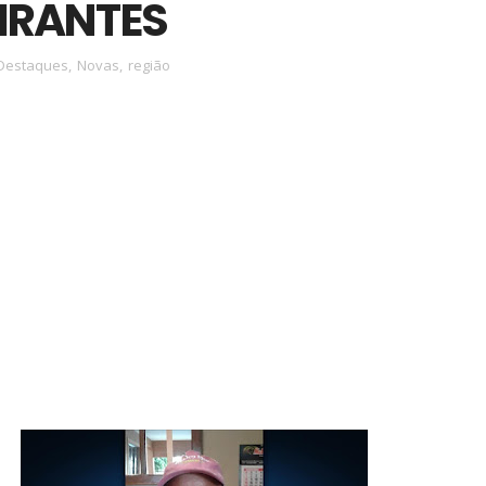
IRANTES
Destaques
,
Novas
,
região