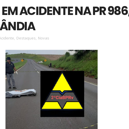
EM ACIDENTE NA PR 986
LÂNDIA
Acidente
,
Destaques
,
Novas