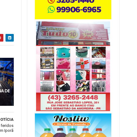
M
A
A DE
OTÍCIA
 feridos
em Iporã