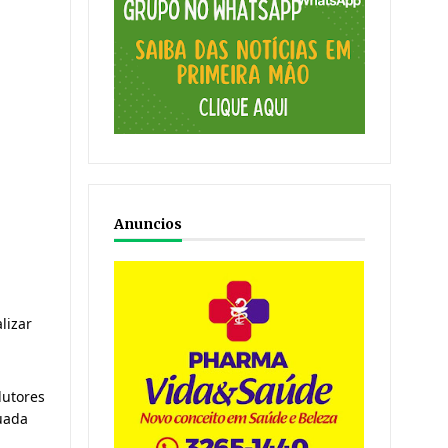
Anuncios
izar 
utores 
ada 