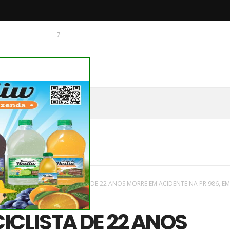
7
 O CHAGUINHAS
aques
/
Novas
/
MOTOCICLISTA DE 22 ANOS MORRE EM ACIDENTE NA PR 986, E
CLISTA DE 22 ANOS