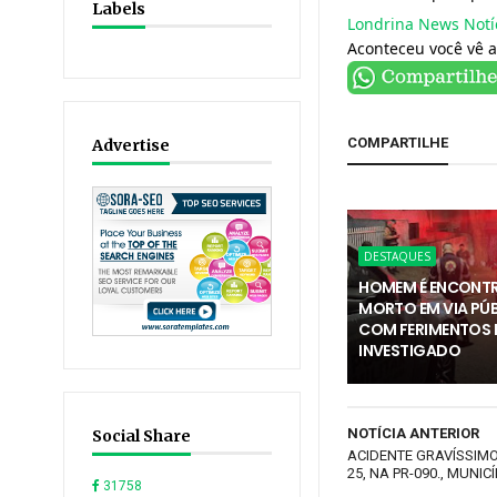
Labels
Londrina News Notí
Aconteceu você vê a
COMPARTILHE
Advertise
DESTAQUES
HOMEM É ENCONT
MORTO EM VIA PÚ
COM FERIMENTOS E
INVESTIGADO
NOTÍCIA ANTERIOR
Social Share
ACIDENTE GRAVÍSSIMO
25, NA PR-090., MUNIC
31758