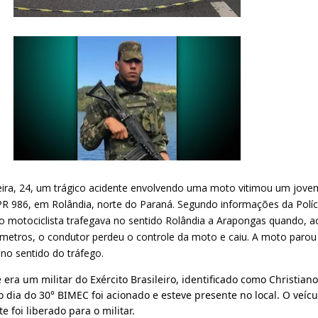
eira, 24, um trágico acidente envolvendo uma moto vitimou um jovem
PR 986, em Rolândia, norte do Paraná. Segundo informações da Políci
o motociclista trafegava no sentido Rolândia a Arapongas quando, ao
 metros, o condutor perdeu o controle da moto e caiu. A moto parou 
, no sentido do 
tráfego.
 era um militar do Exército Brasileiro, identificado como Christiano
o dia do 30° BIMEC foi acionado e esteve presente no local. O veícul
e foi liberado para o militar.