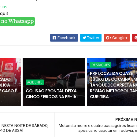
cias
qui!
Facebook
Twitter
Google+
DESTAQUES
PRF LOCALIZA QUASE
RADO
300KG DE COCAÍNA E
ACIDENTE
BLICA
TANQUE DE CARRETA N
 CASO É
COLISÃO FRONTAL DEIXA
REGIÃO METROPOLITAN
CINCO FERIDOS NA PR-151
CURITIBA
PRÓXIMA N
 NESTA NOITE DE SÁBADO,
Motorista morre e quatro passageiros ficam
ÍPIO DE ASSAÍ
após carro capotar em rodovia, 