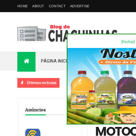
HOME
ABOUT
CONTACT
ADVERTISE
[Fechar]
PÁGINA INICIAL
PLANTÃO
FALE COM
Últimas notícias
Home
/
Acidente
/
Dest
Anúncios
ROLÂNDIA
MOTOCI