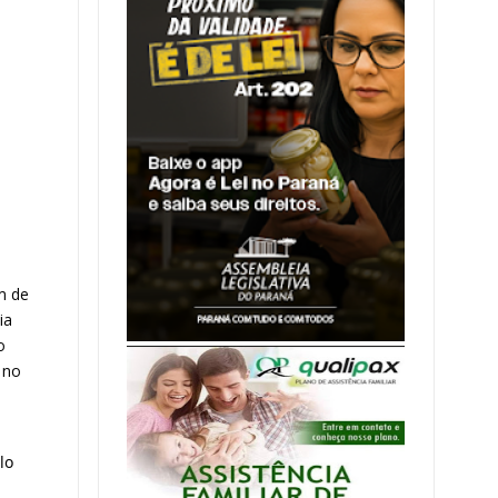
 de 
a 
 
no 
 
o 