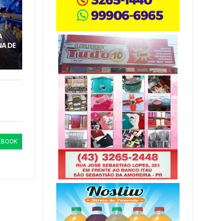
M
A
A DE
EBOOK