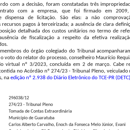
 a decisão, foram constatadas três impropriedad
ontrato com a empresa, que foi firmado em 2009,
e dispensa de licitação. São elas: a não comprovaç
s recursos pagos à terceirizada; a ausência de clara defini
osição detalhada dos custos unitários no termo de refe
ausência de fiscalização a respeito da efetiva realizaç
dos.
 membros do órgão colegiado do Tribunal acompanhara
 o voto do relator do processo, conselheiro Maurício Requi
io virtual nº 3/2023, concluída em 2 de março. Cabe r
contida no Acórdão nº 274/23 - Tribunal Pleno, veiculado 
s, na
edição nº 2.938 do Diário Eletrônico do TCE-PR (DETC
296038/12
274/23 - Tribunal Pleno
Tomada de Contas Extraordinária
Município de Guaratuba
Carlos Alberto Carvalho, Enoch da Fonseca Melo Júnior, Evani