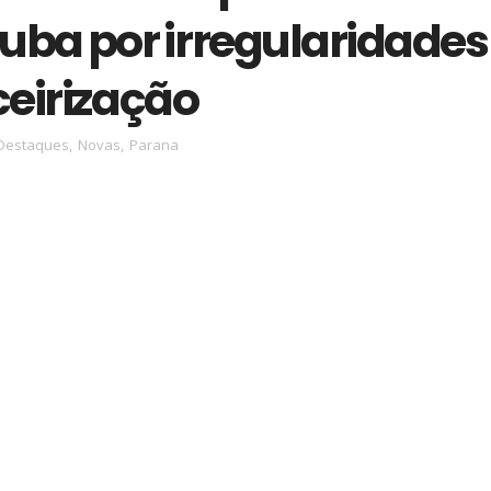
uba por irregularidades
ceirização
Destaques
,
Novas
,
Parana