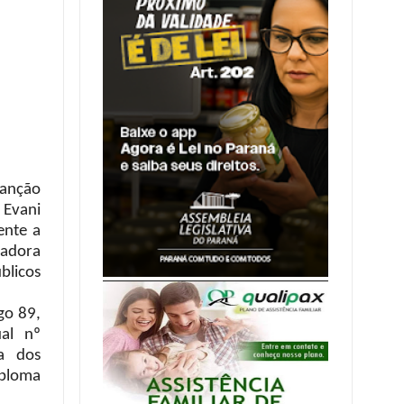
sanção
 Evani
ente a
tadora
blicos
go 89,
al nº
a dos
iploma