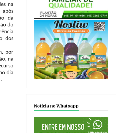
es na
 após
ão da
ção do
rência
ão dos
m, por
ão, na
ecurso
no dia
)
.
Notícia no Whatsapp