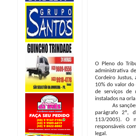
O Pleno do Trib
administrativa d
Cordeiro Justus,
10% do valor do 
de serviços de 
instalados na orl
As sanções aplic
parágrafo 2º, 
113/2005). O n
responsáveis com
legal.