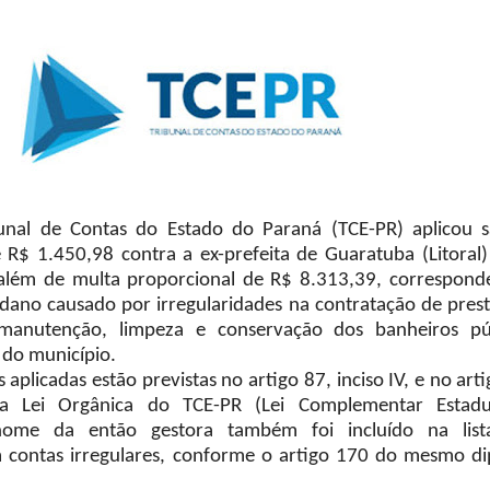
unal de Contas do Estado do Paraná (TCE-PR) aplicou 
e R$ 1.450,98 contra a ex-prefeita de Guaratuba (Litoral)
 além de multa proporcional de R$ 8.313,39, correspond
dano causado por irregularidades na contratação de pres
manutenção, limpeza e conservação dos banheiros pú
a do município.
adas estão previstas no artigo 87, inciso IV, e no arti
da Lei Orgânica do TCE-PR (Lei Complementar Estadu
ome da então gestora também foi incluído na list
 contas irregulares, conforme o artigo 170 do mesmo d