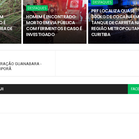
DESTAQUES
DESTAQUES
PRF LOCALIZA QUASE
OM
HOMEM É ENCONTRADO
300KG DE COCAÍNA E
O É
MORTO EM VIA PÚBLICA
TANQUE DE CARRETA N
REA DE
COM FERIMENTOS E CASO É
REGIÃO METROPOLITAN
INVESTIGADO
CURITIBA
ERAÇÃO GUANABARA -
BIPORÃ
UI
FAC