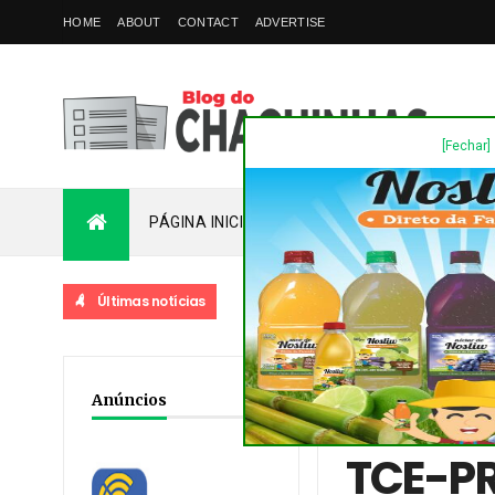
HOME
ABOUT
CONTACT
ADVERTISE
[Fechar]
PÁGINA INICIAL
PLANTÃO
FALE COM
Últimas notícias
Home
/
Destaques
/
No
Anúncios
terceirização
TCE-PR