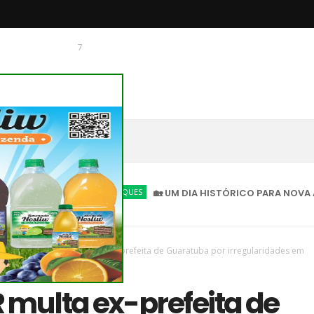
7
 O CHAGUINHAS
DESTAQUES
🏡 UM DIA HISTÓRICO PARA NOVA AMÉRICA
vas
/
Parana
/
TCE-PR multa ex-prefeita de Guaratuba por irregularidades em
 multa ex-prefeita de