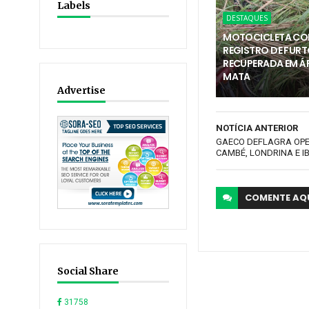
Labels
DESTAQUES
MOTOCICLETA C
REGISTRO DE FURT
RECUPERADA EM Á
MATA
Advertise
NOTÍCIA ANTERIOR
GAECO DEFLAGRA OP
CAMBÉ, LONDRINA E I
COMENTE
AQ
Social Share
31758