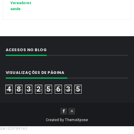
Vereadores
xande
ACESSOS NO BLOG
VISUALIZAÇÕES DE PÁGINA
4
8
3
2
5
6
3
5
Created By
ThemeXpose
UA-102978914-2