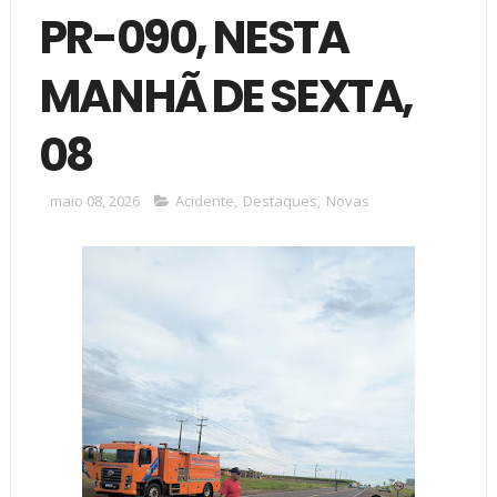
PR-090, NESTA
MANHÃ DE SEXTA,
08
maio 08, 2026
Acidente
,
Destaques
,
Novas