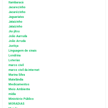
Itambaracá
Jacarezinho
Jacarézinho
Jaguariaíva
Jataizinho
Jataízinho
Jiu-jitsu
João Aarruda
João Arruda
Justiça
Linguagem de sinais
Londrina
Loterias
marco civil
marco civil da internet
Marina Silva
Matelândia
Medicamentos
Meio Ambiente
mídia
Ministério Público
MORADIAS