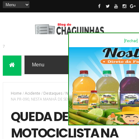
[Fechar]
7
Home
/
Acidente
/
Destaques
/
Novas
/
QUEDA DE MOTOCICLISTA
NA PR-090, NESTA MANHÃ DE SEXTA, 08
QUEDA DE
MOTOCICLISTA NA