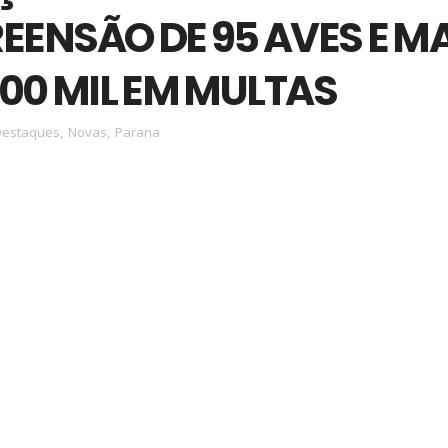
EENSÃO DE 95 AVES E M
400 MIL EM MULTAS
Destaques
,
Novas
,
Parana