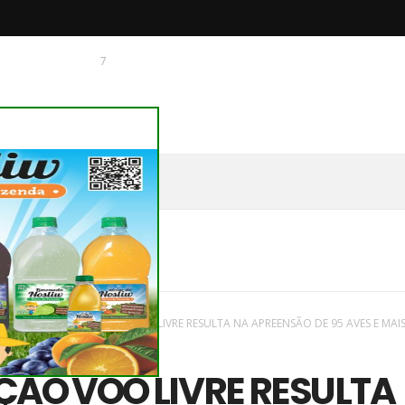
7
 O CHAGUINHAS
DE
vas
/
Parana
/
OPERAÇÃO VOO LIVRE RESULTA NA APREENSÃO DE 95 AVES E MAIS
ÃO VOO LIVRE RESULTA