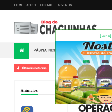
HOME
ABOUT
CONTACT
ADVERTISE
[Fechar]
PÁGINA INICIAL
PLANTÃO
FALE COM
Últimas notícias
Home
/
Destaques
/
No
Anúncios
400 MIL EM MULTAS
OPERAÇ