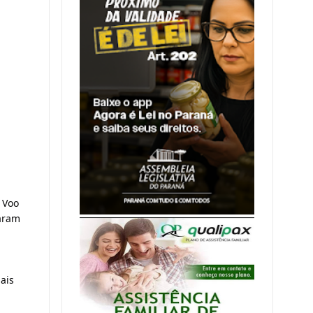
 Voo 
aram 
is 
 