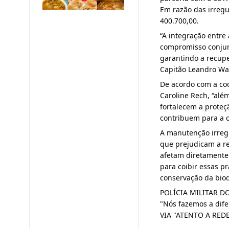
Em razão das irregu
400.700,00.
“A integração entre 
compromisso conjunt
garantindo a recupe
Capitão Leandro Wa
De acordo com a coo
Caroline Rech, “alé
fortalecem a proteç
contribuem para a c
A manutenção irregul
que prejudicam a r
afetam diretamente o
para coibir essas pr
conservação da biod
POLÍCIA MILITAR D
"Nós fazemos a dife
VIA "ATENTO A RED