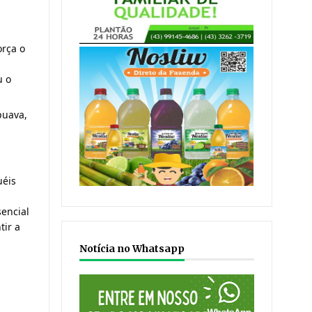
rça o 
 o 
uava, 
éis 
encial 
ir a 
Notícia no Whatsapp