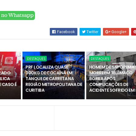
Facebook
Twitter
Google+
DESTAQUES
DESTAQUES
PRF LOCALIZA QUASE
HOMEM DE SAPOPEMA
RADO
300KG DE COCAÍNA EM
MORRE EM TELÊMACO
BLICA
TANQUE DE CARRETA NA
BORBA APÓS
 CASO É
REGIÃO METROPOLITANA DE
COMPLICAÇÕES DE
CURITIBA
ACIDENTE SOFRIDO EM