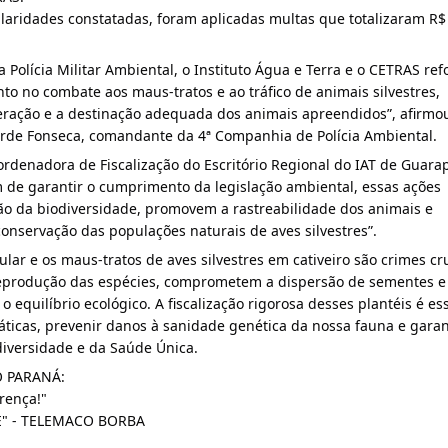
laridades constatadas, foram aplicadas multas que totalizaram R$ 
a Polícia Militar Ambiental, o Instituto Água e Terra e o CETRAS refo
o no combate aos maus-tratos e ao tráfico de animais silvestres, 
ração e a destinação adequada dos animais apreendidos”, afirmou
rde Fonseca, comandante da 4ª Companhia de Polícia Ambiental.
rdenadora de Fiscalização do Escritório Regional do IAT de Guarap
m de garantir o cumprimento da legislação ambiental, essas ações 
ão da biodiversidade, promovem a rastreabilidade dos animais e 
onservação das populações naturais de aves silvestres”.
ar e os maus-tratos de aves silvestres em cativeiro são crimes cru
eprodução das espécies, comprometem a dispersão de sementes e 
 equilíbrio ecológico. A fiscalização rigorosa desses plantéis é ess
áticas, prevenir danos à sanidade genética da nossa fauna e garant
iversidade e da Saúde Única.
O PARANÁ: 
rença!"
E" - TELEMACO BORBA