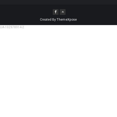
Created By
ThemeXpose
UA-102978914-2