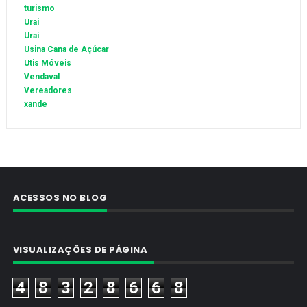
turismo
Urai
Uraí
Usina Cana de Açúcar
Utis Móveis
Vendaval
Vereadores
xande
ACESSOS NO BLOG
VISUALIZAÇÕES DE PÁGINA
4
8
3
2
8
6
6
8