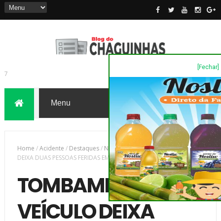
[Fechar]
7
Home
/
Acidente
/
Destaques
/
Novas
/
TOMBAMENTO DE VEÍCULO
DEIXA DUAS PESSOAS FERIDAS EM PIRAÍ DO SUL
TOMBAMENTO DE
VEÍCULO DEIXA