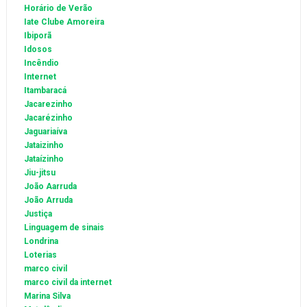
Horário de Verão
Iate Clube Amoreira
Ibiporã
Idosos
Incêndio
Internet
Itambaracá
Jacarezinho
Jacarézinho
Jaguariaíva
Jataizinho
Jataízinho
Jiu-jitsu
João Aarruda
João Arruda
Justiça
Linguagem de sinais
Londrina
Loterias
marco civil
marco civil da internet
Marina Silva