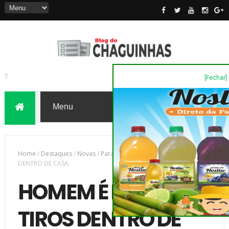
[Fechar]
7
Home
/
Destaques
/
Novas
/
Parana
/
HOMEM É MORTO A TIROS
DENTRO DE CASA
HOMEM É MORTO A
TIROS DENTRO DE