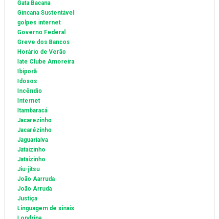
Gata Bacana
Gincana Sustentável
golpes internet
Governo Federal
Greve dos Bancos
Horário de Verão
Iate Clube Amoreira
Ibiporã
Idosos
Incêndio
Internet
Itambaracá
Jacarezinho
Jacarézinho
Jaguariaíva
Jataizinho
Jataízinho
Jiu-jitsu
João Aarruda
João Arruda
Justiça
Linguagem de sinais
Londrina