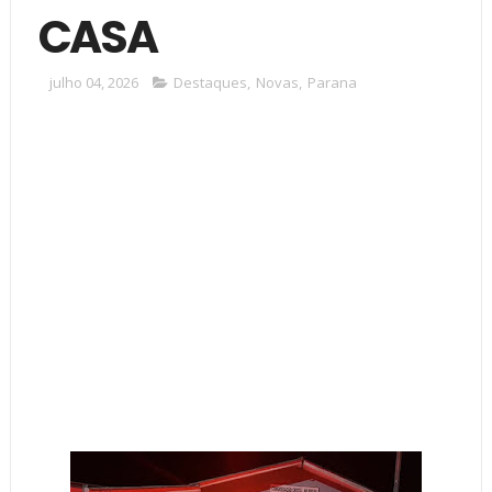
CASA
julho 04, 2026
Destaques
,
Novas
,
Parana