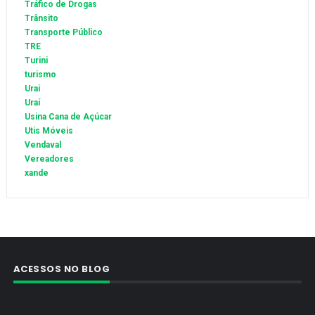
Tráfico de Drogas
Trânsito
Transporte Público
TRE
Turini
turismo
Urai
Uraí
Usina Cana de Açúcar
Utis Móveis
Vendaval
Vereadores
xande
ACESSOS NO BLOG