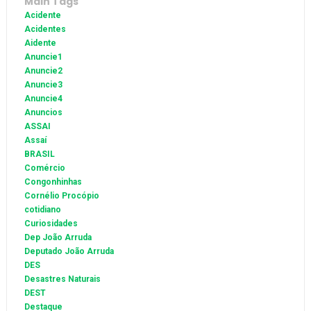
Main Tags
Acidente
Acidentes
Aidente
Anuncie1
Anuncie2
Anuncie3
Anuncie4
Anuncios
ASSAI
Assaí
BRASIL
Comércio
Congonhinhas
Cornélio Procópio
cotidiano
Curiosidades
Dep João Arruda
Deputado João Arruda
DES
Desastres Naturais
DEST
Destaque