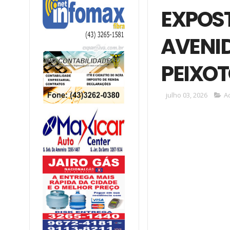
EXPOST
AVENI
PEIXO
julho 03, 2026
A