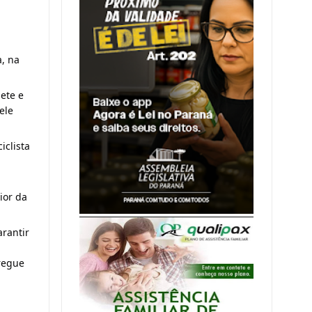
, na 
te e 
le 
clista 
or da 
rantir 
regue 