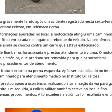
ou gravemente ferido após um acidente registrado nesta sexta-feira
oriano Peixoto, em Telêmaco Borba.
formações apuradas no local, a motocicleta atingiu uma caminhone
 ficou enroscada no engate de reboque do veículo. Na sequência, e
 e ainda se chocou contra um carro que estava estacionado.
e Bombeiros foi acionada e prestou atendimento à vítima. O motoci
ra eletrônica, que precisou ser removida para que os socorristas 
os procedimentos de atendimento.
 fratura exposta na perna esquerda. Após ser estabilizado no interi
aminhado para atendimento médico no Instituto Dr. Feitosa.
restou apoio à ocorrência, realizando a sinalização da via para ga
ito. Em seguida, a Polícia Militar também esteve no local e ficou 
emais procedimentos. A tornozeleira eletrônica foi recolhida e ent