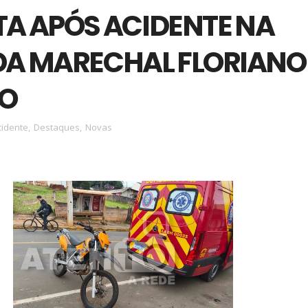
A APÓS ACIDENTE NA
DA MARECHAL FLORIANO
TO
cidente
,
Destaques
,
Novas