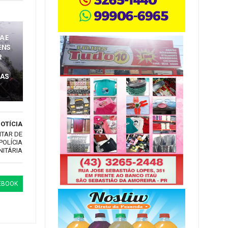
A E
ENS
R
CAS
OTÍCIA
ITAR DE
POLÍCIA
ITÁRIA
EBOOK