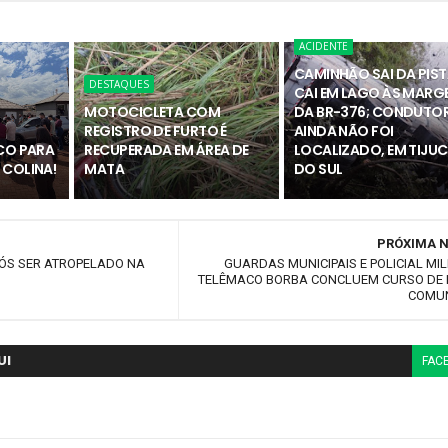
ACIDENTE
CAMINHÃO SAI DA PIST
DESTAQUES
CAI EM LAGO ÀS MARG
MOTOCICLETA COM
DA BR-376; CONDUTO
REGISTRO DE FURTO É
AINDA NÃO FOI
ICO PARA
RECUPERADA EM ÁREA DE
LOCALIZADO, EM TIJU
 COLINA!
MATA
DO SUL
PRÓXIMA N
PÓS SER ATROPELADO NA
GUARDAS MUNICIPAIS E POLICIAL MIL
TELÊMACO BORBA CONCLUEM CURSO DE 
COMUN
UI
FAC