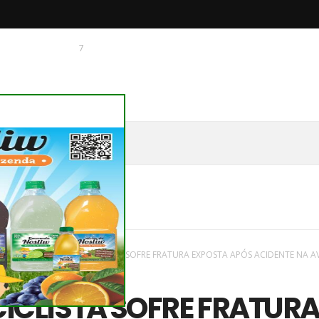
7
 O CHAGUINHAS
aques
/
Novas
/
MOTOCICLISTA SOFRE FRATURA EXPOSTA APÓS ACIDENTE NA A
EIXOTO
CLISTA SOFRE FRATUR