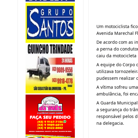
Um motociclista fic
Avenida Marechal Fl
De acordo com as in
a perna do condutor
caiu da motocicleta
A equipe do Corpo d
utilizava tornozelei
pudessem realizar 
A vítima sofreu uma
ambulância, foi enc
A Guarda Municipal p
a segurança do trâns
responsável pelos d
na delegacia.