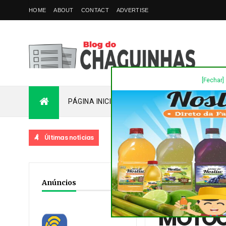
HOME
ABOUT
CONTACT
ADVERTISE
[Fechar]
PÁGINA INICIAL
PLANTÃO
FALE COM
Últimas notícias
Home
/
Acidente
/
Dest
Anúncios
MARECHAL FLORIANO P
MOTOCI