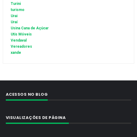
Turini
turismo
Urai
Uraí
Usina Cana de Açúcar
Utis Móveis
Vendaval
Vereadores
xande
ACESSOS NO BLOG
VISUALIZAÇÕES DE PÁGINA