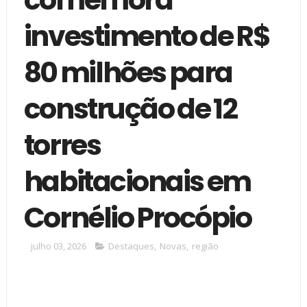
investimento de R$
80 milhões para
construção de 12
torres
habitacionais em
Cornélio Procópio
julho 03, 2026
Destaques
,
Novas
,
região