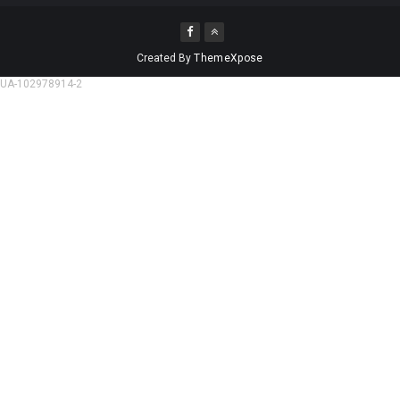
Created By
ThemeXpose
UA-102978914-2