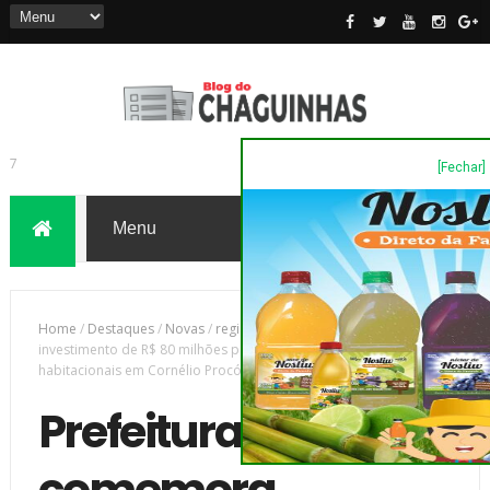
[Fechar]
7
Home
/
Destaques
/
Novas
/
região
/
Prefeitura comemora
investimento de R$ 80 milhões para construção de 12 torres
habitacionais em Cornélio Procópio
Prefeitura
comemora