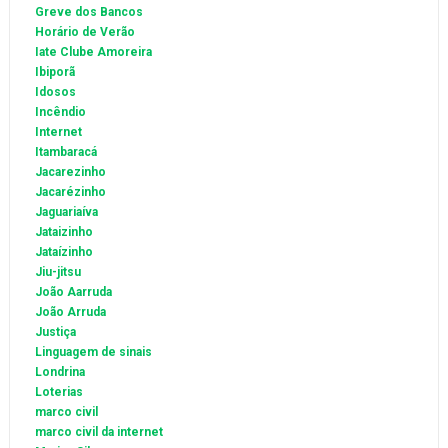
Greve dos Bancos
Horário de Verão
Iate Clube Amoreira
Ibiporã
Idosos
Incêndio
Internet
Itambaracá
Jacarezinho
Jacarézinho
Jaguariaíva
Jataizinho
Jataízinho
Jiu-jitsu
João Aarruda
João Arruda
Justiça
Linguagem de sinais
Londrina
Loterias
marco civil
marco civil da internet