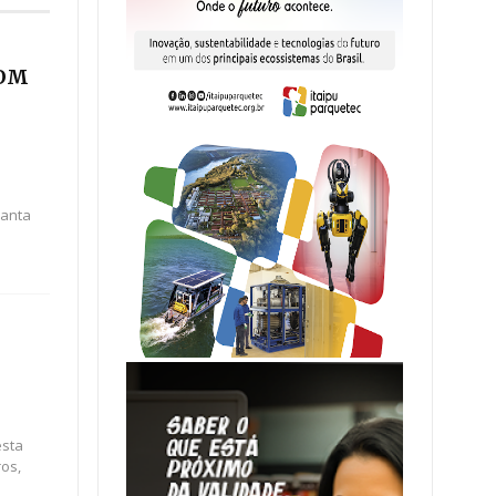
COM
Santa
esta
ros,