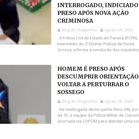
INTERROGADO, INDICIADO
PRESO APÓS NOVA AÇÃO
CRIMINOSA
Blog do Chaguinhas
agosto 06, 2026
A Polícia Civil do Estado do Paraná (PCPR),
intermédio do 2º Distrito Policial de Ponta
Grossa, informa a conclusão dos inquéritos 
HOMEM É PRESO APÓS
DESCUMPRIR ORIENTAÇÃO
VOLTAR A PERTURBAR O
SOSSEGO
Blog do Chaguinhas
agosto 06, 2026
Na madrugada desta quinta-feira (06), por 
da 1h, a equipe da Polícia Militar de Cianort
acionada via COPOM para atender uma oco