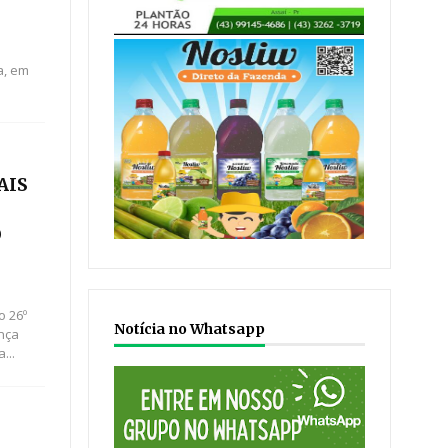
sa, em
AIS
O
o 26º
Notícia no Whatsapp
ança
...