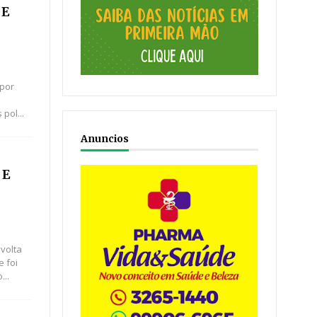
 E
 por
pol...
Anuncios
 E
volta
e foi
...