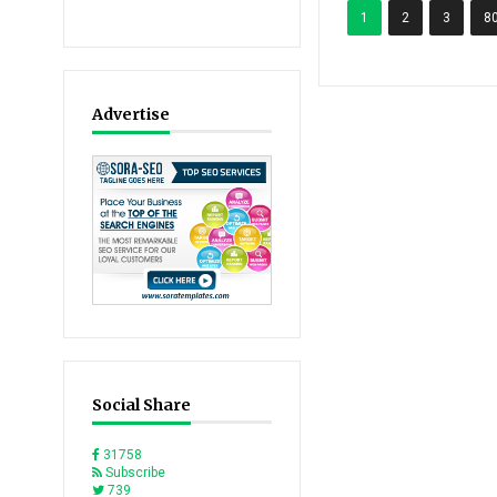
1
2
3
8
Advertise
Social Share
31758
Subscribe
739