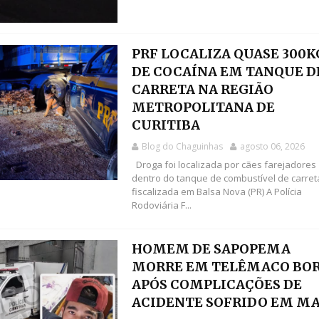
PRF LOCALIZA QUASE 300K
DE COCAÍNA EM TANQUE D
CARRETA NA REGIÃO
METROPOLITANA DE
CURITIBA
Blog do Chaguinhas
agosto 06, 2026
Droga foi localizada por cães farejadores
dentro do tanque de combustível de carret
fiscalizada em Balsa Nova (PR) A Polícia
Rodoviária F...
HOMEM DE SAPOPEMA
MORRE EM TELÊMACO BO
APÓS COMPLICAÇÕES DE
ACIDENTE SOFRIDO EM M