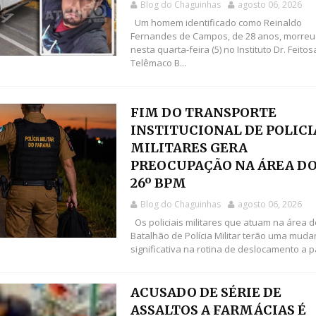
Blog do Chaguinhas
agosto 06, 2026
Um homem identificado como Reinaldo
Fernandes de Campos, de 28 anos, morreu
nesta quarta-feira (5) no Instituto Dr. Feito
Telêmaco B...
FIM DO TRANSPORTE
INSTITUCIONAL DE POLICI
MILITARES GERA
PREOCUPAÇÃO NA ÁREA D
26º BPM
Blog do Chaguinhas
agosto 06, 2026
Os policiais militares que atuam na área d
Batalhão de Polícia Militar terão uma mud
significativa na rotina de deslocamento a pa
ACUSADO DE SÉRIE DE
ASSALTOS A FARMÁCIAS É