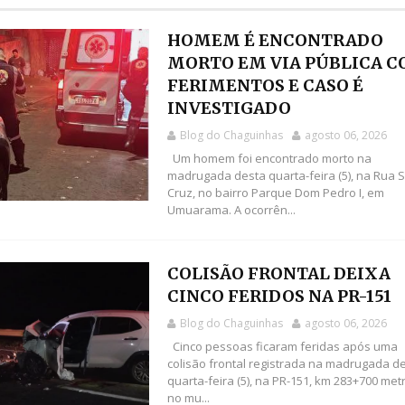
HOMEM É ENCONTRADO
MORTO EM VIA PÚBLICA 
FERIMENTOS E CASO É
INVESTIGADO
Blog do Chaguinhas
agosto 06, 2026
Um homem foi encontrado morto na
madrugada desta quarta-feira (5), na Rua 
Cruz, no bairro Parque Dom Pedro I, em
Umuarama. A ocorrên...
COLISÃO FRONTAL DEIXA
CINCO FERIDOS NA PR-151
Blog do Chaguinhas
agosto 06, 2026
Cinco pessoas ficaram feridas após uma
colisão frontal registrada na madrugada d
quarta-feira (5), na PR-151, km 283+700 met
no mu...