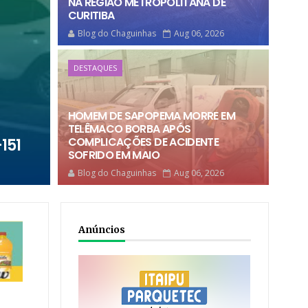
NA REGIÃO METROPOLITANA DE
CURITIBA
Blog do Chaguinhas
Aug 06, 2026
DESTAQUES
HOMEM DE SAPOPEMA MORRE EM
TELÊMACO BORBA APÓS
COMPLICAÇÕES DE ACIDENTE
151
SOFRIDO EM MAIO
Blog do Chaguinhas
Aug 06, 2026
Anúncios