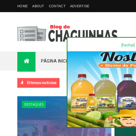
HOME
ABOUT
CONTACT
ADVERTISE
[Fechar]
PÁGINA INICIAL
PLANTÃO
FALE COM
Últimas notícias
DESTAQUES
ACIDENT