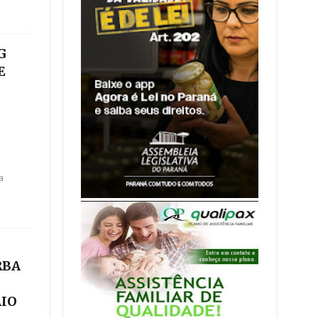
G
E
a
RBA
AIO