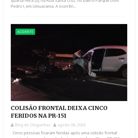
quarta-feira (5), na Rua Santa Cruz, no bairro Parque Dom
Pedro I, em Umuarama. A ocorrên...
ACIDENTE
COLISÃO FRONTAL DEIXA CINCO
FERIDOS NA PR-151
Blog do Chaguinhas
agosto 06, 2026
Cinco pessoas ficaram feridas após uma colisão frontal