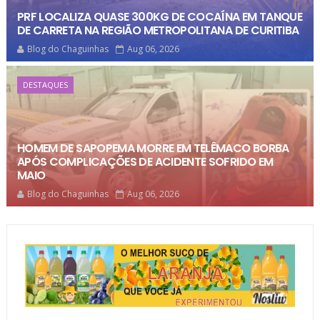
PRF LOCALIZA QUASE 300KG DE COCAÍNA EM TANQUE
DE CARRETA NA REGIÃO METROPOLITANA DE CURITIBA
Blog do Chaguinhas
Aug 06, 2026
DESTAQUES
HOMEM DE SAPOPEMA MORRE EM TELÊMACO BORBA
APÓS COMPLICAÇÕES DE ACIDENTE SOFRIDO EM
MAIO
Blog do Chaguinhas
Aug 06, 2026