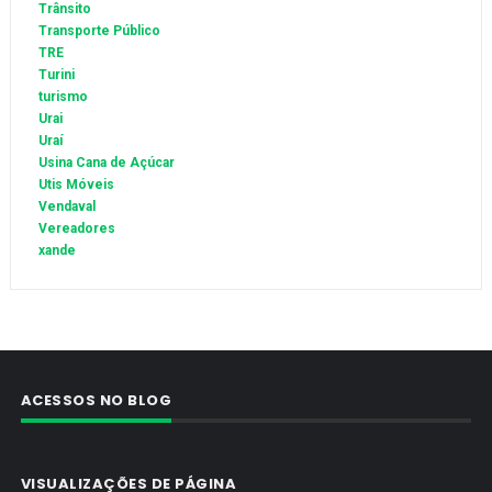
Trânsito
Transporte Público
TRE
Turini
turismo
Urai
Uraí
Usina Cana de Açúcar
Utis Móveis
Vendaval
Vereadores
xande
ACESSOS NO BLOG
VISUALIZAÇÕES DE PÁGINA