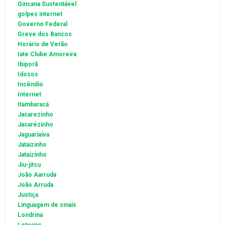
Gincana Sustentável
golpes internet
Governo Federal
Greve dos Bancos
Horário de Verão
Iate Clube Amoreira
Ibiporã
Idosos
Incêndio
Internet
Itambaracá
Jacarezinho
Jacarézinho
Jaguariaíva
Jataizinho
Jataízinho
Jiu-jitsu
João Aarruda
João Arruda
Justiça
Linguagem de sinais
Londrina