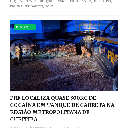
registrada na madrugada desta quarta-feira (5), na PR-151,
km 283+700 metros, no mu...
DESTAQUES
PRF LOCALIZA QUASE 300KG DE
COCAÍNA EM TANQUE DE CARRETA NA
REGIÃO METROPOLITANA DE
CURITIBA
Blog do Chaguinhas
agosto 06, 2026