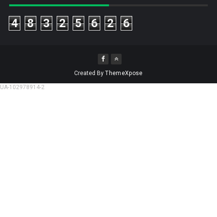
4
8
3
2
5
6
2
6
Created By
ThemeXpose
UA-102978914-2