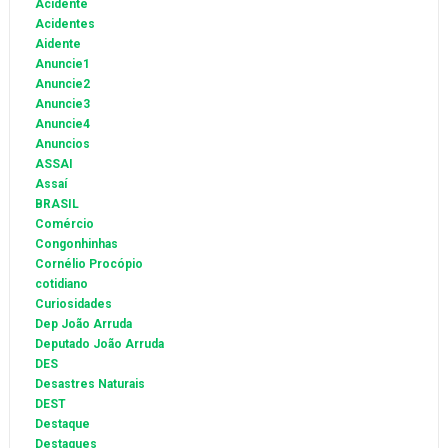
Acidente
Acidentes
Aidente
Anuncie1
Anuncie2
Anuncie3
Anuncie4
Anuncios
ASSAI
Assaí
BRASIL
Comércio
Congonhinhas
Cornélio Procópio
cotidiano
Curiosidades
Dep João Arruda
Deputado João Arruda
DES
Desastres Naturais
DEST
Destaque
Destaques