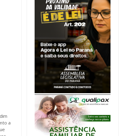
rdim
nto a
que