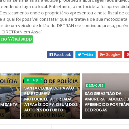
 há uma semana atrás a equipe procedeu a abordagem aos indivíd
endendo fuga do local. Entretanto, a motocicleta foi apreendida
Destacamento onde o proprietário apresentou a nota fiscal de 
e a qual foi possível constatar que se tratava de sua motocicleta
tar de um veículo de leilão do DETRAN ele continuou presa, porém
a CIRETRAN em Assaí.
Facebook
Twitter
Google+
DESTAQUES
DESTAQUES
SANTA CECÍLIA DO PAVÃO -
PM RECUPERA
SÃO SEBASTIÃO DA
MOTOCICLETA FURTADA,
AMOREIRA - ADOLESCEN
EM SANTA
ATRAVÉZ DO PAI DE UM DOS
APREENDIDO POR TRÁF
O
AUTORES DO FURTO
DE DROGAS