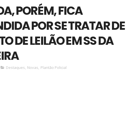
A, PORÉM, FICA
DIDA POR SE TRATAR DE
O DE LEILÃO EM SS DA
IRA
Destaques
,
Novas
,
Plantão Policial