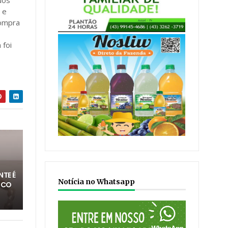
uos
 e
compra
 foi
TE É
Notícia no Whatsapp
ICO