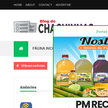
HOME
ABOUT
CONTACT
ADVERTISE
[Fechar]
PÁGINA INICIAL
PLANTÃO
FALE COM
Últimas notícias
Home
/
Destaques
/
No
Anúncios
APREENDIDA POR SE TR
PM RE