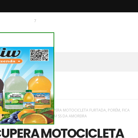
7
 O CHAGUINHAS
vas
/
Plantão Policial
/
PM RECUPERA MOTOCICLETA FURTADA, PORÉM, FICA
ATAR DE PRODUTO DE LEILÃO EM SS DA AMOREIRA
CUPERA MOTOCICLETA