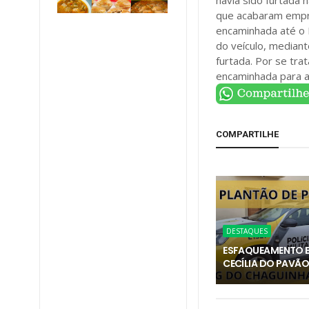
havia sido furtada
que acabaram empre
encaminhada até o 
do veículo, mediant
furtada. Por se tra
encaminhada para 
COMPARTILHE
DESTAQUES
ESFAQUEAMENTO 
CECÍLIA DO PAVÃ