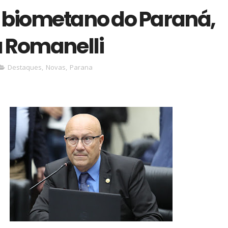
o biometano do Paraná,
 Romanelli
Destaques
,
Novas
,
Parana