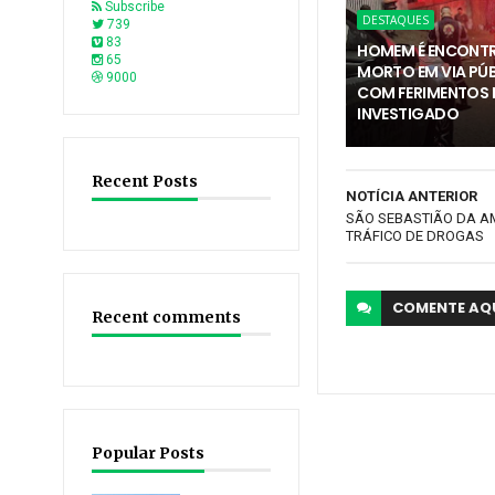
Subscribe
DESTAQUES
739
83
HOMEM É ENCONT
65
MORTO EM VIA PÚ
9000
COM FERIMENTOS E
INVESTIGADO
Recent Posts
NOTÍCIA ANTERIOR
SÃO SEBASTIÃO DA A
TRÁFICO DE DROGAS
COMENTE
AQ
Recent comments
Popular Posts