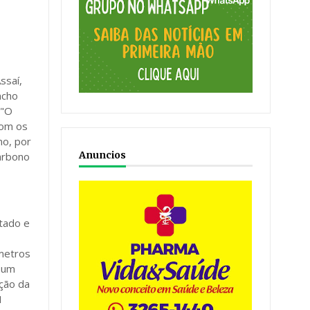
ssaí,
ncho
 "O
com os
no, por
Anuncios
arbono
tado e
ômetros
m um
ção da
1