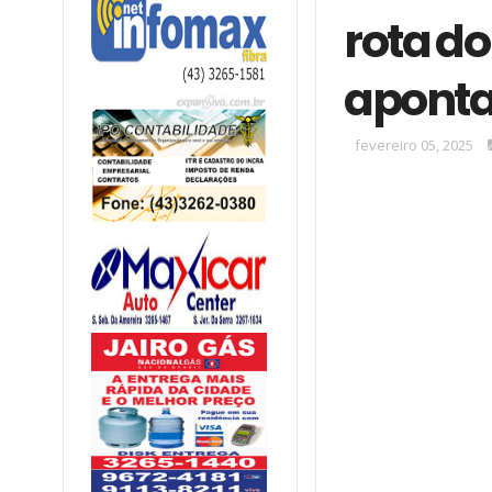
rota d
aponta
fevereiro 05, 2025