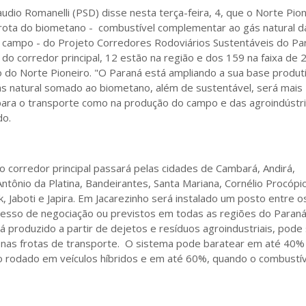
udio Romanelli (PSD) disse nesta terça-feira, 4, que o Norte Pio
 rota do biometano - combustível complementar ao gás natural da
ao campo - do Projeto Corredores Rodoviários Sustentáveis do Pa
do corredor principal, 12 estão na região e dos 159 na faixa de 
o do Norte Pioneiro. "O Paraná está ampliando a sua base produt
ás natural somado ao biometano, além de sustentável, será mais
ara o transporte como na produção do campo e das agroindústri
do.
o corredor principal passará pelas cidades de Cambará, Andirá,
Antônio da Platina, Bandeirantes, Santa Mariana, Cornélio Procópio
k, Jaboti e Japira. Em Jacarezinho será instalado um posto entre o
cesso de negociação ou previstos em todas as regiões do Paraná
 produzido a partir de dejetos e resíduos agroindustriais, pode
nas frotas de transporte. O sistema pode baratear em até 40%
o rodado em veículos híbridos e em até 60%, quando o combustív