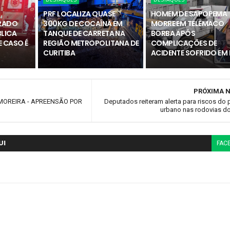
PRF LOCALIZA QUASE
HOMEM DE SAPOPEMA
RADO
300KG DE COCAÍNA EM
MORRE EM TELÊMACO
BLICA
TANQUE DE CARRETA NA
BORBA APÓS
 CASO É
REGIÃO METROPOLITANA DE
COMPLICAÇÕES DE
CURITIBA
ACIDENTE SOFRIDO EM
PRÓXIMA N
MOREIRA - APREENSÃO POR
Deputados reiteram alerta para riscos do
urbano nas rodovias d
UI
FAC