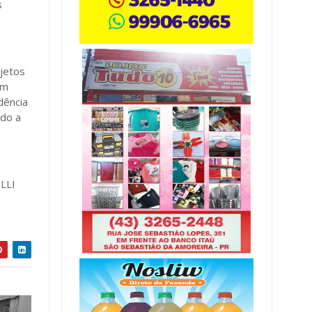
s
ejetos
em
dência
ndo a
LLI