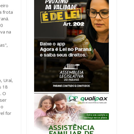
neiro
 frota
raná.
20
iva na
as",
, Uraí,
s 18
. O
 ser
 o
el for