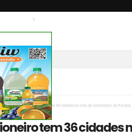
7
 O CHAGUINHAS
vas
/
Parana
/
Norte Pioneiro tem 36 cidades na rota do biometano do Paraná,
ioneiro tem 36 cidades 