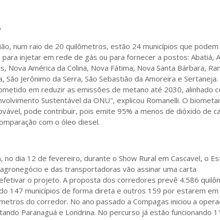
o
ião, num raio de 20 quilômetros, estão 24 municípios que podem
para injetar em rede de gás ou para fornecer a postos: Abatiá, A
is, Nova América da Colina, Nova Fátima, Nova Santa Bárbara, Ra
a, São Jerônimo da Serra, São Sebastião da Amoreira e Sertaneja.
ometido em reduzir as emissões de metano até 2030, alinhado 
volvimento Sustentável da ONU", explicou Romanelli. O biometa
ovável, pode contribuir, pois emite 95% a menos de dióxido de c
omparação com o óleo diesel.
 no dia 12 de fevereiro, durante o Show Rural em Cascavel, o Es
agronegócio e das transportadoras vão assinar uma carta
fetivar o projeto. A proposta dos corredores prevê 4.586 quil
do 147 municípios de forma direta e outros 159 por estarem e
lômetros do corredor. No ano passado a Compagas iniciou a opera
ctando Paranaguá e Londrina. No percurso já estão funcionando 1