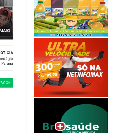
 MAIO
OTÍCIA
 pedágio
o Paraná
EBOOK