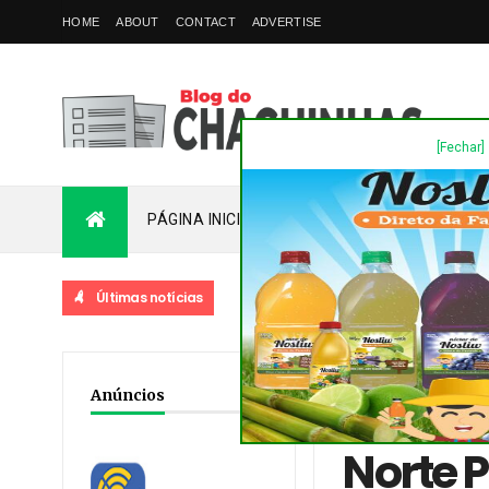
HOME
ABOUT
CONTACT
ADVERTISE
[Fechar]
PÁGINA INICIAL
PLANTÃO
FALE COM
Últimas notícias
Home
/
Destaques
/
No
Anúncios
Romanelli
Norte P