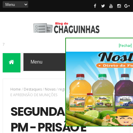
[Fechar]
7
Home
/
Destaques
/
Novas
/
região
/
SEGUNDA CIA DA PM - PRISÃO
E APREENSÃO DE MUNIÇÕES
SEGUNDA CIA DA
PM - PRISÃO E