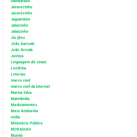
Itambaracá
Jacarezinho
Jacarézinho
Jaguariaíva
Jataizinho
Jataízinho
Jiu-jitsu
João Aarruda
João Arruda
Justiça
Linguagem de sinais
Londrina
Loterias
marco civil
marco civil da internet
Marina Silva
Matelândia
Medicamentos
Meio Ambiente
mídia
Ministério Público
MORADIAS
Mundo