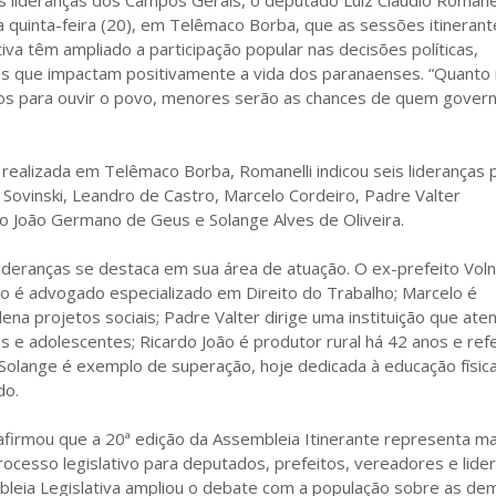
 lideranças dos Campos Gerais, o deputado Luiz Claudio Romanel
a quinta-feira (20), em Telêmaco Borba, que as sessões itinerant
iva têm ampliado a participação popular nas decisões políticas,
is que impactam positivamente a vida dos paranaenses. “Quanto
os para ouvir o povo, menores serão as chances de quem gover
realizada em Telêmaco Borba, Romanelli indicou seis lideranças 
Sovinski, Leandro de Castro, Marcelo Cordeiro, Padre Valter
do João Germano de Geus e Solange Alves de Oliveira.
ideranças se destaca em sua área de atuação. O ex-prefeito Voln
o é advogado especializado em Direito do Trabalho; Marcelo é
na projetos sociais; Padre Valter dirige uma instituição que ate
s e adolescentes; Ricardo João é produtor rural há 42 anos e ref
e Solange é exemplo de superação, hoje dedicada à educação física
do.
firmou que a 20ª edição da Assembleia Itinerante representa ma
ocesso legislativo para deputados, prefeitos, vereadores e lide
mbleia Legislativa ampliou o debate com a população sobre as d