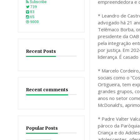
empreendedora e co
Subscribe
739
83
* Leandro de Castr
65
advogado há 21 anos
9000
Telêmaco Borba, on
presidente da OAB l
pela integração en
por justiça. Em 202
Recent Posts
liderança. É casado
* Marcelo Cordeiro
sociais como o “Co
Ortigueira, tem expe
Recent comments
grandes grupos, c
anos no setor come
McDonald’s, aprimo
* Padre Valter Valc
pároco da Paróquia
Popular Posts
Criança e do Adoles
adolescentes, ofere