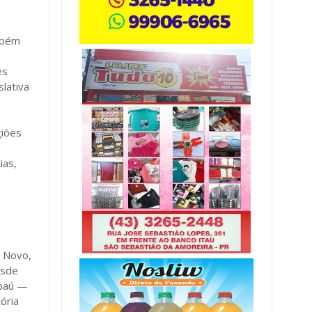
mbém
es
lativa
giões
ias,
o Novo,
esde
mbaú —
ória