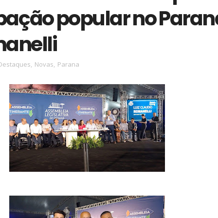
ipação popular no Paran
manelli
Destaques
,
Novas
,
Parana