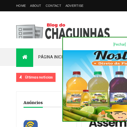
HOME
ABOUT
CONTACT
ADVERTISE
[Fechar]
PÁGINA INICIAL
PLANTÃO
FALE COM
Últimas notícias
DES
Home
/
Destaques
/
No
Anúncios
Romanelli
Assemb