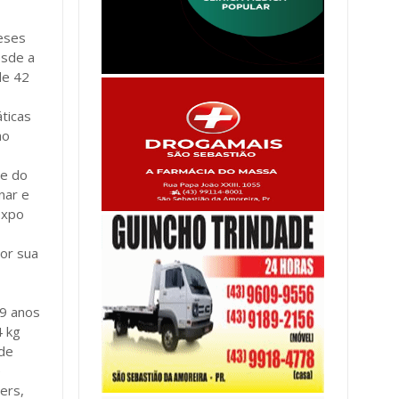
eses
esde a
de 42
ticas
ao
te do
nar e
Expo
por sua
39 anos
4 kg
 de
e
ers,