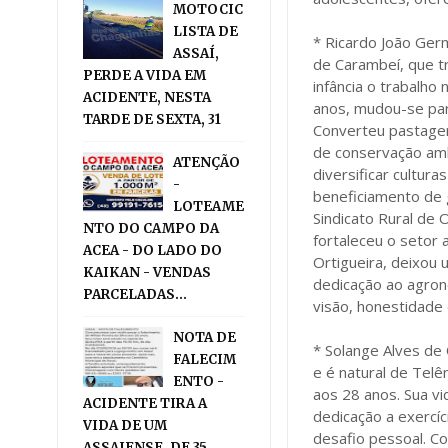
MOTOCIC
LISTA DE
* Ricardo João Ger
ASSAÍ,
de Carambeí, que t
PERDE A VIDA EM
infância o trabalho 
ACIDENTE, NESTA
anos, mudou-se para
TARDE DE SEXTA, 31
Converteu pastagen
de conservação ambi
ATENÇÃO
diversificar cultur
-
beneficiamento de 
LOTEAME
Sindicato Rural de O
NTO DO CAMPO DA
fortaleceu o setor 
ACEA - DO LADO DO
Ortigueira, deixou
KAIKAN - VENDAS
dedicação ao agron
PARCELADAS...
visão, honestidade 
NOTA DE
* Solange Alves de
FALECIM
e é natural de Tel
ENTO -
aos 28 anos. Sua vi
ACIDENTE TIRA A
dedicação a exercí
VIDA DE UM
desafio pessoal. Co
ASSAIENSE, DE 35