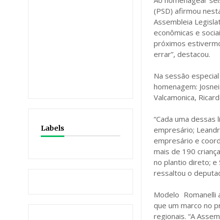
Ao homenagear seis
(PSD) afirmou nest
Assembleia Legislat
econômicas e socia
próximos estiverm
errar”, destacou.
Na sessão especial 
homenagem: Josnei 
Valcamonica, Ricar
“Cada uma dessas l
Labels
empresário; Leandr
empresário e coorde
mais de 190 criança
no plantio direto; 
ressaltou o deputa
Modelo Romanelli a
que um marco no pr
regionais. “A Asse