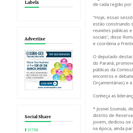
Labels
de cada região por 
“Hoje, essas sess
estão construindo
reuniões públicas 
sociais”, disse Ro
Advertise
e coordena a Frente
O deputado destaco
do Paraná, promove
públicas da Comiss
encontros e debates
Orçamentárias) e a 
Conheça as lidera
* Josnei Sovinski,
distrito de Reserv
Social Share
jovem, dedicou-se 
na época, ainda par
31758