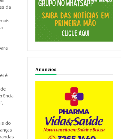
li
es da
 mais
na
para
Anuncios
ei é
nde
erência
”,
is do
ranças
emandas