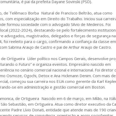
munitária, é pai da prefeita Dayane Sovinski (PSD).
o, de Telêmaco Borba Natural de Francisco Beltrão, atua como
, com especialização em Direito do Trabalho. Iniciou sua carrei
de formou sociedade com o advogado Silvio de Medeiros. Foi
ocal (2022-2024), destacando-se pelo fortalecimento institucion
tre advogados, magistrados, delegados e forças de segurança na
4, foi reeleito para o cargo, confirmando a confiança da classe e
 com Sabrina Araujo de Castro e pai de Arthur Araujo de Castro.
, de Ortigueira Líder político nos Campos Gerais, desenvolve pro
sturando o Futuro” e organiza eventos. Empresário nascido em
riência no cenário comercial nacional e internacional. Foi diretor 
omo Osmoze, Ogochi, Detox e Ana Hickmann Denim. Com mais de
rcial, começou sua carreira nos EUA como gerente da Karl Keple
rando-se em administração e gestão comercial em Boston.
amonica, de Ortigueira Nascido em 6 de março, em Milão, na Itáli
 São Sebastião, em Ortigueira. Atua como diretor executivo da C
cente Padre Lívio Donati, entidade que atende mais de 190 crian
cendo serviços de convivência, orientação e apoio sociofamiliar.