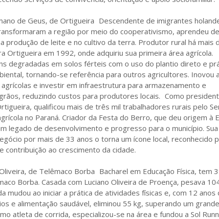
mano de Geus, de Ortigueira Descendente de imigrantes holand
ransformaram a região por meio do cooperativismo, aprendeu d
na produção de leite e no cultivo da terra. Produtor rural há mais 
 Ortigueira em 1992, onde adquiriu sua primeira área agrícola.
s degradadas em solos férteis com o uso do plantio direto e prá
ental, tornando-se referência para outros agricultores. Inovou 
as agrícolas e investir em infraestrutura para armazenamento e
grãos, reduzindo custos para produtores locais. Como presiden
rtigueira, qualificou mais de três mil trabalhadores rurais pelo Se
agrícola no Paraná. Criador da Festa do Berro, que deu origem à 
 um legado de desenvolvimento e progresso para o município. Sua
egócio por mais de 33 anos o torna um ícone local, reconhecido 
e contribuição ao crescimento da cidade.
 Oliveira, de Telêmaco Borba Bacharel em Educação Física, tem 
êmaco Borba. Casada com Luciano Oliveira de Proença, pesava 10
da mudou ao iniciar a prática de atividades físicas e, com 12 anos
cios e alimentação saudável, eliminou 55 kg, superando um grand
mo atleta de corrida, especializou-se na área e fundou a Sol Runn