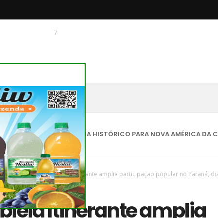
7
 O CHAGUINHAS
TAQUES
🏡 UM DIA HISTÓRICO PARA NOVA AMÉRICA DA COLINA!
vas
/
Parana
/
Assembleia Itinerante amplia participação popular no Paraná, di
leia Itinerante amplia