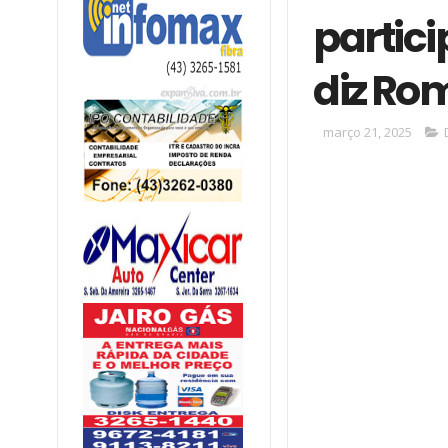
partic
diz Ro
março 21, 2025