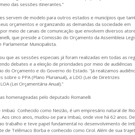
meio das sessões itinerantes.”
ões servem de modelo para outros estados e municípios que ta
 seus orçamentos e organizando as demandas da sociedade em
e por meio de canais de comunicação que envolvem diversos ator
manelli, que preside a Comissão do Orçamento da Assembleia Legis
 Parlamentar Municipalista.
u que as sessões especiais já foram realizadas em todas as re
ndo debates e a eleição de prioridades por meio de audiências
ão do Orçamento e do Governo do Estado. “Já realizamos audiênc
 sobre o PPA (Plano Plurianual), a LDO (Lei de Diretrizes
LOA (Lei Orçamentária Anual).”
nças homenageadas pelo deputado Romanelli
 de Imbaú Conhecido como Neizão, é um empresário natural de Ri
a. Aos cinco anos, mudou-se para Imbaú, onde vive há 62 anos. D
ao trabalho e teve papel fundamental no desenvolvimento de I
te de Telêmaco Borba e conhecido como Cirol. Além de sua trajet