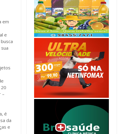
ra em
al e
 busca
m sua
jetos
de
 20
r –
a, é
asa da
ças e