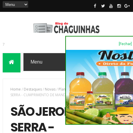
[Fechar]
7
Home
/
Destaques
/
Novas
/
Plantão Policia
/
SÃO JERONIMO DA
SERRA - CUMPRIMENTO DE MANDADO DE PRISÃO
SÃO JERONIMO DA
SERRA -