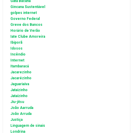
Gata Bacana
Gincana Sustentável
golpes internet
Governo Federal
Greve dos Bancos
Horário de Verão
Iate Clube Amoreira
Ibiporã
Idosos
Incêndio
Internet
Itambaracá
Jacarezinho
Jacarézinho
Jaguariaíva
Jataizinho
Jataízinho
Jiu-jitsu
João Aarruda
João Arruda
Justiça
Linguagem de sinais
Londrina