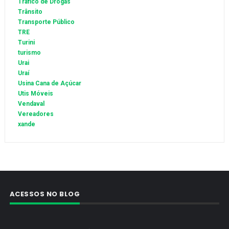
Tráfico de Drogas
Trânsito
Transporte Público
TRE
Turini
turismo
Urai
Uraí
Usina Cana de Açúcar
Utis Móveis
Vendaval
Vereadores
xande
ACESSOS NO BLOG