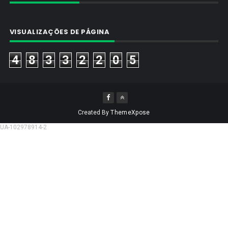
VISUALIZAÇÕES DE PÁGINA
4
8
3
3
2
2
0
5
Created By
ThemeXpose
UA-102978914-2