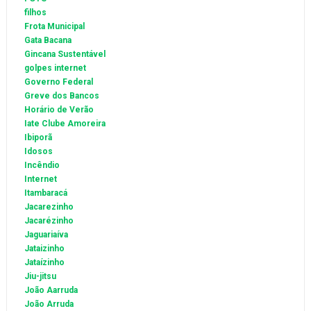
filhos
Frota Municipal
Gata Bacana
Gincana Sustentável
golpes internet
Governo Federal
Greve dos Bancos
Horário de Verão
Iate Clube Amoreira
Ibiporã
Idosos
Incêndio
Internet
Itambaracá
Jacarezinho
Jacarézinho
Jaguariaíva
Jataizinho
Jataízinho
Jiu-jitsu
João Aarruda
João Arruda