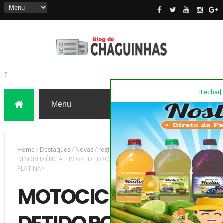
[Fechar]
7
Home
/
Destaques
/
Novas
/
região
/
MOTOCICLISTA É DETIDO POR
DESOBEDIÊNCIA E POSSE DE DROGAS EM SANTO ANTÔNIO DA
PLATINA*
MOTOCICLISTA É
DETIDO POR