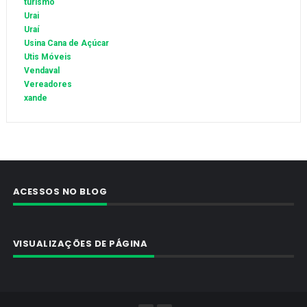
turismo
Urai
Uraí
Usina Cana de Açúcar
Utis Móveis
Vendaval
Vereadores
xande
ACESSOS NO BLOG
VISUALIZAÇÕES DE PÁGINA