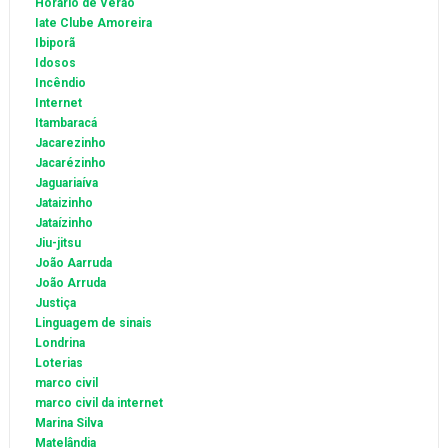
Horário de Verão
Iate Clube Amoreira
Ibiporã
Idosos
Incêndio
Internet
Itambaracá
Jacarezinho
Jacarézinho
Jaguariaíva
Jataizinho
Jataízinho
Jiu-jitsu
João Aarruda
João Arruda
Justiça
Linguagem de sinais
Londrina
Loterias
marco civil
marco civil da internet
Marina Silva
Matelândia