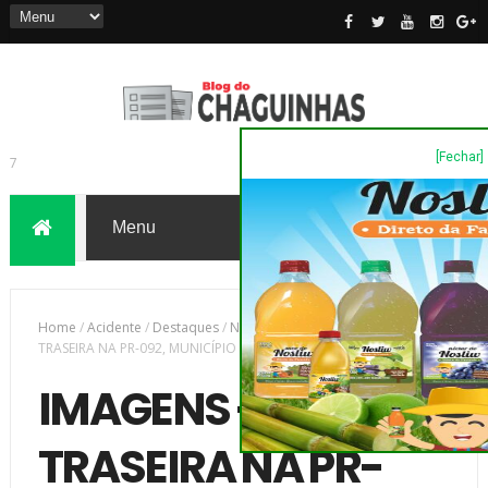
[Fechar]
7
Home
/
Acidente
/
Destaques
/
Novas
/
IMAGENS - COLISÃO
TRASEIRA NA PR-092, MUNICÍPIO DE SIQUEIRA CAMPOS
IMAGENS - COLISÃO
TRASEIRA NA PR-