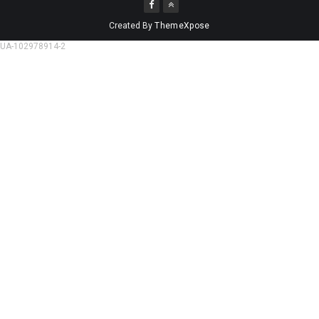
Created By
ThemeXpose
UA-102978914-2