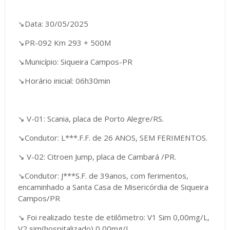
↘️Data: 30/05/2025
↘️PR-092 Km 293 + 500M
↘️Município: Siqueira Campos-PR
↘️Horário inicial: 06h30min
↘️ V-01: Scania, placa de Porto Alegre/RS.
↘️Condutor: L***.F.F. de 26 ANOS, SEM FERIMENTOS.
↘️ V-02: Citroen Jump, placa de Cambará /PR.
↘️Condutor: J***S.F. de 39anos, com ferimentos,
encaminhado a Santa Casa de Misericórdia de Siqueira
Campos/PR
↘️ Foi realizado teste de etilômetro: V1 Sim 0,00mg/L,
V2 sim(hospitalizado) 0,00mg/L