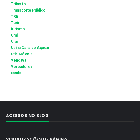
Trânsito
Transporte Público
TRE
Turini
turismo
Urai
Uraí
Usina Cana de Açúcar
Utis Móveis
Vendaval
Vereadores
xande
ACESSOS NO BLOG
VISUALIZAÇÕES DE PÁGINA