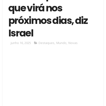
que virá nos
próximos dias, diz
Israel
junho 16, 2025
Destaques
,
Mundo
,
Novas