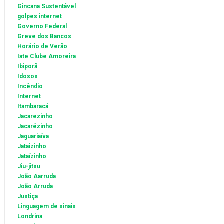
Gincana Sustentável
golpes internet
Governo Federal
Greve dos Bancos
Horário de Verão
Iate Clube Amoreira
Ibiporã
Idosos
Incêndio
Internet
Itambaracá
Jacarezinho
Jacarézinho
Jaguariaíva
Jataizinho
Jataízinho
Jiu-jitsu
João Aarruda
João Arruda
Justiça
Linguagem de sinais
Londrina