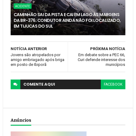
ACIDENTE
CAMINHÃO SAI DA PISTA E CAI EM LAGO ÀS MARGENS
DA BR-376; CONDUTOR AINDA NÃO FOI LOCALIZADO,
EM TIJUCAS DO SUL
NOTÍCIA ANTERIOR
PRÓXIMA NOTÍCIA
Jovens são atropelados por
Em debate sobre a PEC 66,
amigo embriagado após briga
Curi defende interesse dos
em posto de Ibiporã
municípios
COMENTE
AQUI
FACEBOOK
Anúncios