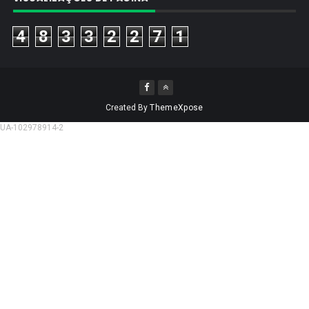
4
8
3
3
2
2
7
1
Created By
ThemeXpose
UA-102978914-2