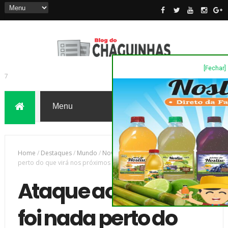
[Fechar]
7
Home
/
Destaques
/
Mundo
/
Novas
/
Ataque ao Irã não foi nada
perto do que virá nos próximos dias, diz Israel
Ataque ao Irã não
foi nada perto do