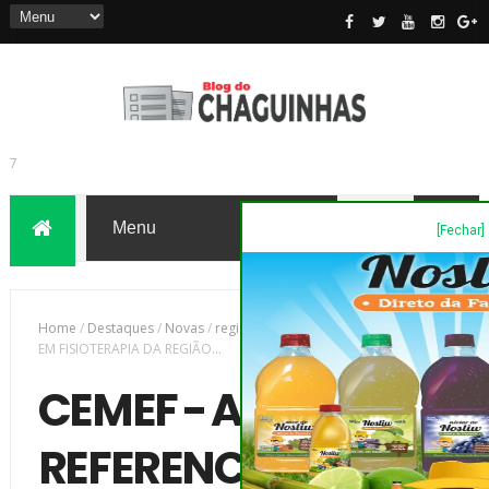
[Fechar]
7
Home
/
Destaques
/
Novas
/
região
/
CEMEF - A MAIOR REFERENCIA
EM FISIOTERAPIA DA REGIÃO...
CEMEF - A MAIOR
REFERENCIA EM