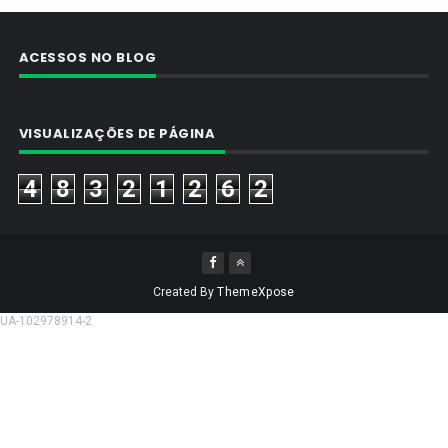
ACESSOS NO BLOG
VISUALIZAÇÕES DE PÁGINA
4
8
3
2
1
2
6
2
Created By
ThemeXpose
UA-102978914-2