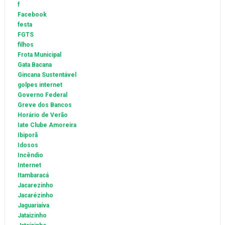
f
Facebook
festa
FGTS
filhos
Frota Municipal
Gata Bacana
Gincana Sustentável
golpes internet
Governo Federal
Greve dos Bancos
Horário de Verão
Iate Clube Amoreira
Ibiporã
Idosos
Incêndio
Internet
Itambaracá
Jacarezinho
Jacarézinho
Jaguariaíva
Jataizinho