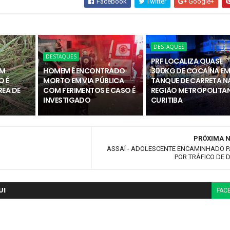
Facebook
Twitter
Google+
DESTAQUES
DESTAQUES
PRF LOCALIZA QUASE
OM
HOMEM É ENCONTRADO
300KG DE COCAÍNA E
O É
MORTO EM VIA PÚBLICA
TANQUE DE CARRETA N
REA DE
COM FERIMENTOS E CASO É
REGIÃO METROPOLITAN
INVESTIGADO
CURITIBA
PRÓXIMA N
ASSAÍ - ADOLESCENTE ENCAMINHADO P
POR TRÁFICO DE
UI
FAC