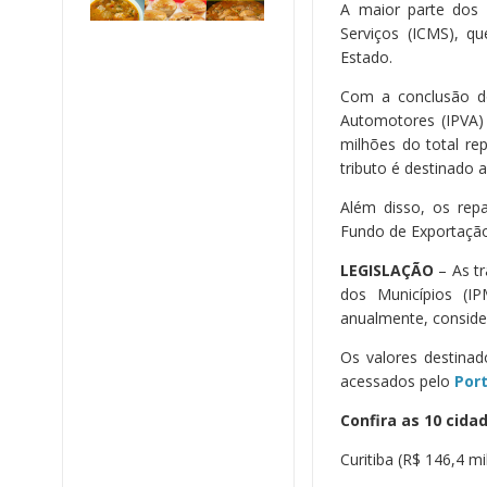
A maior parte dos 
Serviços (ICMS), q
Estado.
Com a conclusão do
Automotores (IPVA)
milhões do total r
tributo é destinado
Além disso, os re
Fundo de Exportação,
LEGISLAÇÃO
– As t
dos Municípios (IP
anualmente, consider
Os valores destina
acessados pelo
Por
Confira as 10 cid
Curitiba (R$ 146,4 m