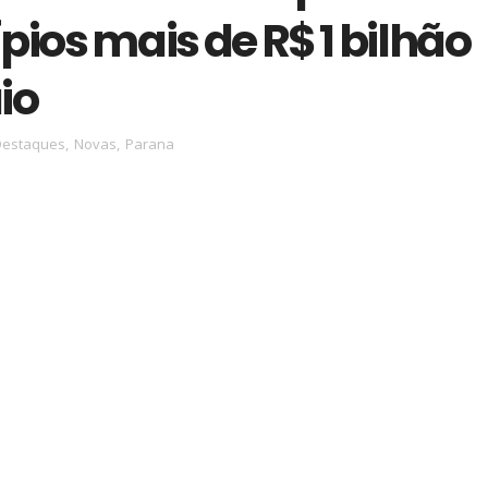
ios mais de R$ 1 bilhão
io
Destaques
,
Novas
,
Parana