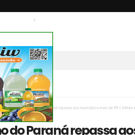
7
 O CHAGUINHAS
vas
/
Parana
/
Governo do Paraná repassa aos municípios mais de R$ 1 bilhão
o do Paraná repassa ao