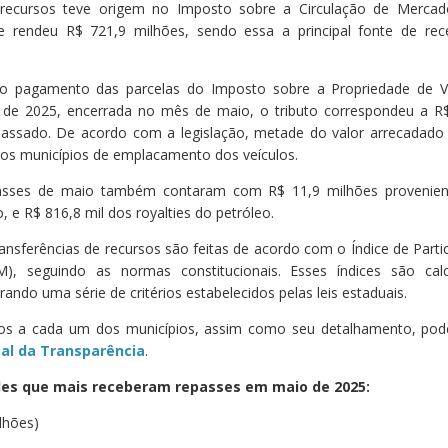
recursos teve origem no Imposto sobre a Circulação de Mercad
ue rendeu R$ 721,9 milhões, sendo essa a principal fonte de rec
 pagamento das parcelas do Imposto sobre a Propriedade de V
 de 2025, encerrada no mês de maio, o tributo correspondeu a R
epassado. De acordo com a legislação, metade do valor arrecadad
 aos municípios de emplacamento dos veículos.
passes de maio também contaram com R$ 11,9 milhões provenien
 e R$ 816,8 mil dos royalties do petróleo.
ransferências de recursos são feitas de acordo com o Índice de Parti
M), seguindo as normas constitucionais. Esses índices são cal
ando uma série de critérios estabelecidos pelas leis estaduais.
dos a cada um dos municípios, assim como seu detalhamento, po
tal da Transparência
.
ades que mais receberam repasses em maio de 2025:
ilhões)