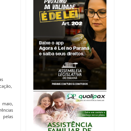
as
ucação,
e maio,
rências
s pelas