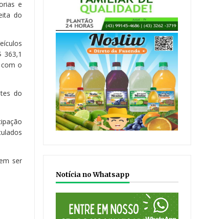
orias e
eita do
eículos
$ 363,1
o com o
tes do
cipação
culados
dem ser
Notícia no Whatsapp