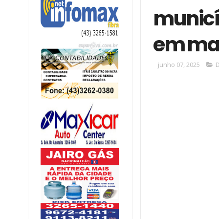
municíp
em ma
junho 07, 2025