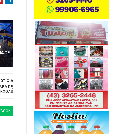
M
A
A DE
OTÍCIA
ARA DP,
 DROGAS
EBOOK