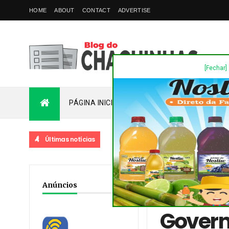
HOME
ABOUT
CONTACT
ADVERTISE
[Fechar]
PÁGINA INICIAL
PLANTÃO
FALE COM
Últimas notícias
Home
/
Destaques
/
No
Anúncios
maio
Govern