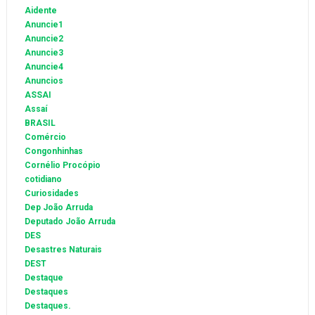
Aidente
Anuncie1
Anuncie2
Anuncie3
Anuncie4
Anuncios
ASSAI
Assaí
BRASIL
Comércio
Congonhinhas
Cornélio Procópio
cotidiano
Curiosidades
Dep João Arruda
Deputado João Arruda
DES
Desastres Naturais
DEST
Destaque
Destaques
Destaques.