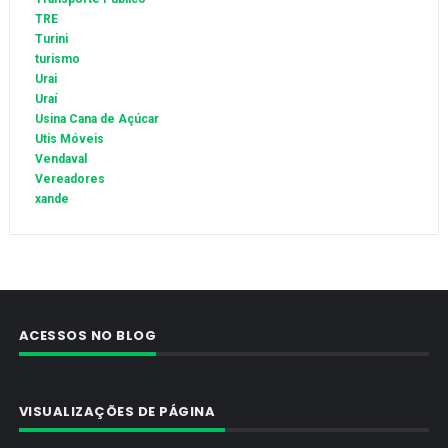
TRE
Turini
turismo
Urai
Uraí
Usina Cana de Açúcar
Utis Móveis
Vendaval
Vereadores
xande
ACESSOS NO BLOG
VISUALIZAÇÕES DE PÁGINA