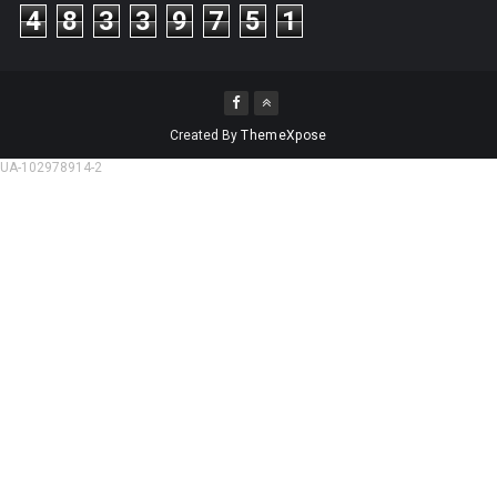
4
8
3
3
9
7
5
1
Created By
ThemeXpose
UA-102978914-2