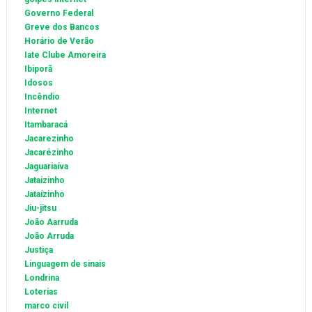
Governo Federal
Greve dos Bancos
Horário de Verão
Iate Clube Amoreira
Ibiporã
Idosos
Incêndio
Internet
Itambaracá
Jacarezinho
Jacarézinho
Jaguariaíva
Jataizinho
Jataízinho
Jiu-jitsu
João Aarruda
João Arruda
Justiça
Linguagem de sinais
Londrina
Loterias
marco civil