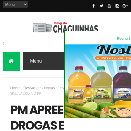
[Fechar]
7
Home
/
Destaques
/
Novas
/
Parana
/
PM APREENDE DROGAS E
SIMULACRO NO PR
PM APREENDE
DROGAS E