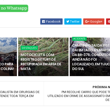
Facebook
Twitter
Google+
ACIDENTE
CAMINHÃO SAI DA PIST
DESTAQUES
CAI EM LAGO ÀS MARG
MOTOCICLETA COM
DA BR-376; CONDUTO
REGISTRO DE FURTO É
AINDA NÃO FOI
ICO PARA
RECUPERADA EM ÁREA DE
LOCALIZADO, EM TIJU
 COLINA!
MATA
DO SUL
PRÓXIMA N
CIALISTA EM CIRURGIAS DE
PM RECOLHE CARRO QUE PODE T
ATENDE TODA TERÇA EM
UTILIZADO EM CRIME DE ASSASSINATO E
DE