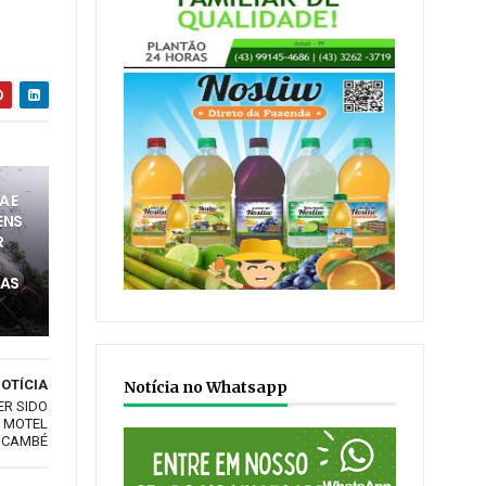
A E
ENS
R
CAS
OTÍCIA
Notícia no Whatsapp
ER SIDO
M MOTEL
 CAMBÉ