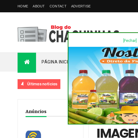
HOME
ABOUT
CONTACT
ADVERTISE
[Fechar]
PÁGINA INICIAL
PLANTÃO
FALE COM
Últimas notícias
Home
/
Acidente
/
Dest
Anúncios
PESSOAS NESTE DOMIN
IMAGEN