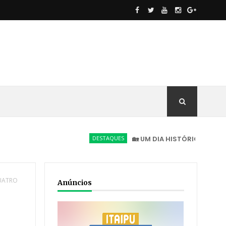
DESTAQUES
🏡 UM DIA HISTÓRICO PARA NOVA AM
QUATRO
Anúncios