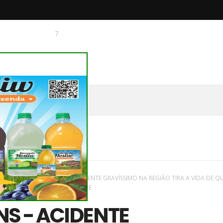
7
 O CHAGUINHAS
aques
/
Novas
/
IMAGENS - ACIDENTE GRAVÍSSIMO NA REGIÃO TIRA A VIDA DE 
GO,1/01/23. TÁ NOSSO YOUTUBE
S - ACIDENTE