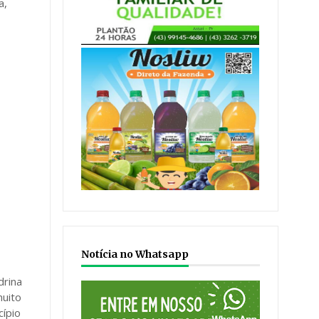
a,
Notícia no Whatsapp
drina
muito
cípio