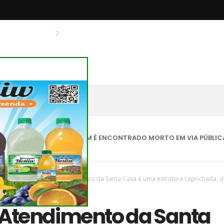
7
 O CHAGUINHAS
ESTAQUES
HOMEM É ENCONTRADO MORTO EM VIA PÚBLICA COM FE
vas
/
região
/
Pronto Atendimento da Santa Casa é uma estrutura caprichada, d
i
 Atendimento da Santa