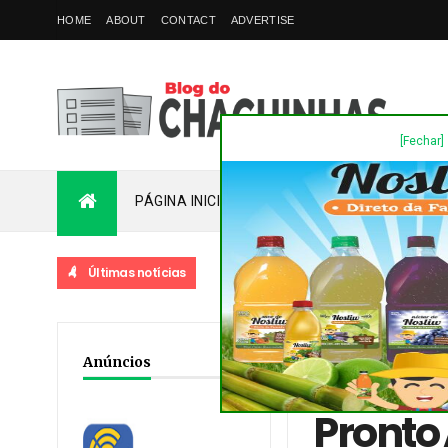
HOME
ABOUT
CONTACT
ADVERTISE
[Fechar]
PÁGINA INICIAL
PLANTÃO
FALE COM
Últimas notícias
D
Home
/
Destaques
/
No
Anúncios
deputado Tercilio Turin
Pronto