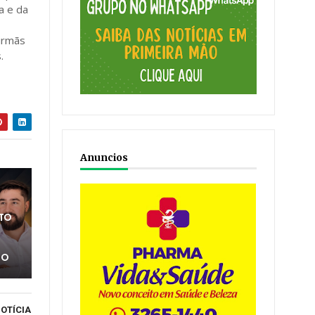
a e da
irmãs
.
Anuncios
ATO
TO
OTÍCIA