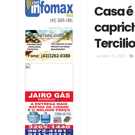
Casa é
capric
Tercilio
janeiro 31, 2023