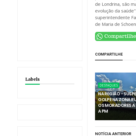
de Londrina, são ma
evolução da saúde"
superintendente Fa
de Maria de Schoens
COMPARTILHE
Labels
DESTAQUES
NA REGIÃO - SUSPE
GOLPE NA ZONA RU
OS MORADORES A
A PM
NOTÍCIA ANTERIOR