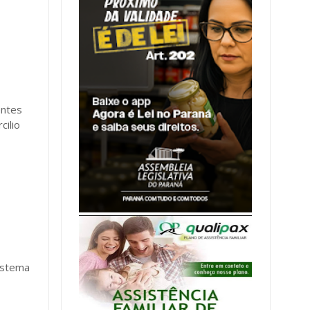
entes
cilio
istema