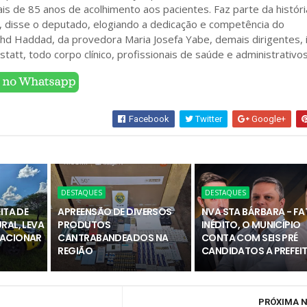
is de 85 anos de acolhimento aos pacientes. Faz parte da históri
, disse o deputado, elogiando a dedicação e competência do
hd Haddad, da provedora Maria Josefa Yabe, demais dirigentes, 
tatt, todo corpo clínico, profissionais de saúde e administrativos
Facebook
Twitter
Google+
DESTAQUES
DESTAQUES
ITA DE
APREENSÃO DE DIVERSOS
NVA STA BÁRBARA - F
RAL, LEVA
PRODUTOS
INÉDITO, O MUNICÍPIO
 ACIONAR
CANTRABANDEADOS NA
CONTA COM SEIS PRÉ
REGIÃO
CANDIDATOS A PREFEI
PRÓXIMA N