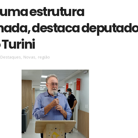
 uma estrutura
hada, destaca deputad
 Turini
Destaques
,
Novas
,
região