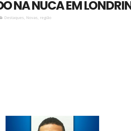
DO NA NUCA EM LONDRI
Destaques
,
Novas
,
região