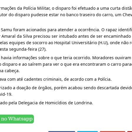
utor do disparo pudesse estar no banco traseiro do carro, um Chevr
 Samu foram acionados para atender a ocorrência. O rapaz identifi
y Amaral da Silva precisou ser intubado antes de ser encaminhado
las equipes de socorro ao Hospital Universitário (H.U), onde não re
esta segunda-feira (27).
o havia informações sobre o que teria ocorrido. Moradores ouviram 
 disparo e ao saírem para ver o que era encontraram o carro parad
na cabeça.
tava com até cadentes criminais, de acordo com a Polícia.
orizado a doação de órgãos, porém acabou sendo descartada devido
vid-19.
gado pela Delegacia de Homicídios de Londrina.