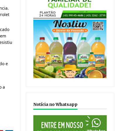
De acordo dom informações da Polícia Militar, o disparo foi efetuado a uma curta distância. 
olet 
cado 
 em 
sistiu 
o e 
 a 
Notícia no Whatsapp