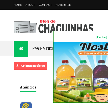
HOME
ABOUT
CONTACT
ADVERTISE
[Fechar]
PÁGINA INICIAL
PLANTÃO
FALE COM
Últimas notícias
Home
/
Destaques
/
No
Anúncios
MORRE