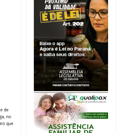
e de 
a, no 
iro que 