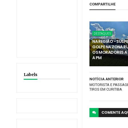
COMPARTILHE
DESTAQUES
NA REGIÃO - SUSPE
GOLPE NA ZONA RU
OS MORADORES A
A PM
Labels
NOTÍCIA ANTERIOR
MOTORISTA E PASSAG
TIROS EM CURITIBA
COMENTE
AQ