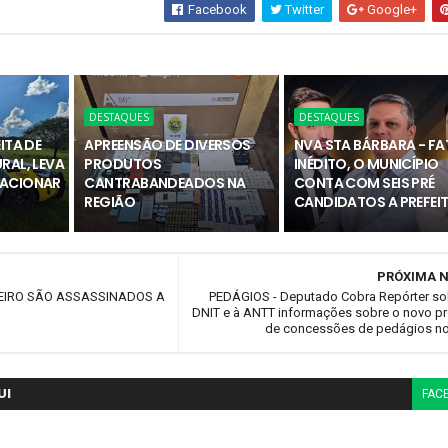
Facebook
Twitter
Google+
DESTAQUES
DESTAQUES
ITA DE
APREENSÃO DE DIVERSOS
NVA STA BÁRBARA - F
RAL, LEVA
PRODUTOS
INÉDITO, O MUNICÍPIO
 ACIONAR
CANTRABANDEADOS NA
CONTA COM SEIS PRÉ
REGIÃO
CANDIDATOS A PREFEI
PRÓXIMA N
EIRO SÃO ASSASSINADOS A
PEDÁGIOS - Deputado Cobra Repórter sol
DNIT e à ANTT informações sobre o novo p
de concessões de pedágios no
UI
FAC