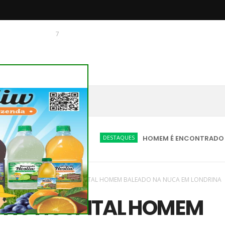
7
 O CHAGUINHAS
DESTAQUES
HOMEM É ENCONTRADO MORTO EM 
vas
/
região
/
MORRE NO HOSPITAL HOMEM BALEADO NA NUCA EM LONDRINA
 NO HOSPITAL HOMEM