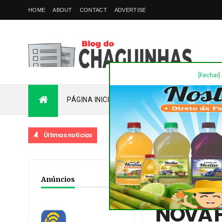
HOME
ABOUT
CONTACT
ADVERTISE
[Fechar]
PÁGINA INICIAL
PLANTÃO
FALE COM
Últimas notícias
Home
/
Destaques
/
No
Anúncios
SINAIS DE ARROMBAME
NOVA F