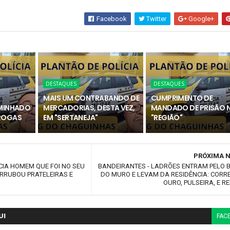
Facebook
Twitter
Google+
DESTAQUES
DESTAQUES
MAIS UM CONTRABANDO DE
CUMPRIMENTO DE
AMINHADO
MERCADORIAS, DESTA VEZ,
MANDADO DE PRISÃO 
DROGAS
EM "SERTANEJA"
"REGIÃO"
PRÓXIMA N
IA HOMEM QUE FOI NO SEU
BANDEIRANTES - LADRÕES ENTRAM PELO
ERRUBOU PRATELEIRAS E
DO MURO E LEVAM DA RESIDÊNCIA: CORR
OURO, PULSEIRA, E R
UI
FAC