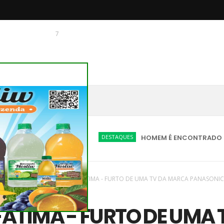
7
 O CHAGUINHAS
DESTAQUES
HOMEM É ENCONTRADO MORTO EM 
vas
/
Plantão Policia
/
NOVA FÁTIMA - FURTO DE UMA TV DA MARCA PANASONIC
NTO NA RESIDÊNCIA
ÁTIMA - FURTO DE UMA 