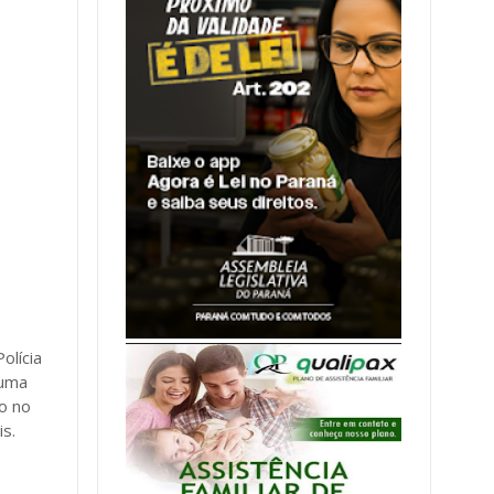
olícia
 uma
o no
s.