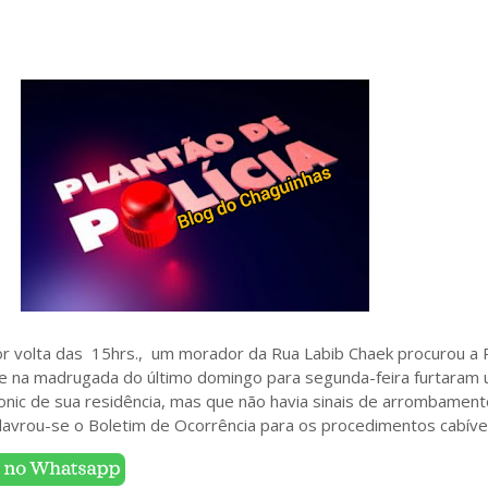
or volta das 15hrs., um morador da Rua Labib Chaek procurou a P
que na madrugada do último domingo para segunda-feira furtaram
nic de sua residência, mas que não havia sinais de arrombament
 lavrou-se o Boletim de Ocorrência para os procedimentos cabívei