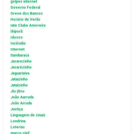
golpes internet
Governo Federal
Greve dos Bancos
Horário de Verão
Iate Clube Amoreira
Ibiporã
Idosos
Incêndio
Internet
Itambaracá
Jacarezinho
Jacarézinho
Jaguariaíva
Jataizinho
Jataízinho
Jiu-jitsu
João Aarruda
João Arruda
Justiça
Linguagem de sinais
Londrina
Loterias
marco civil