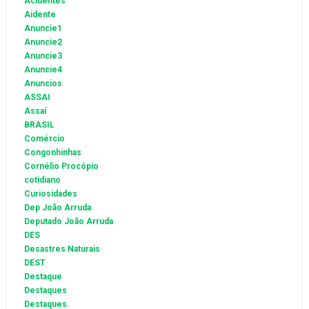
Acidentes
Aidente
Anuncie1
Anuncie2
Anuncie3
Anuncie4
Anuncios
ASSAI
Assaí
BRASIL
Comércio
Congonhinhas
Cornélio Procópio
cotidiano
Curiosidades
Dep João Arruda
Deputado João Arruda
DES
Desastres Naturais
DEST
Destaque
Destaques
Destaques.