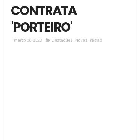
CONTRATA
'PORTEIRO'
março 06, 2023
Destaques
,
Novas
,
região