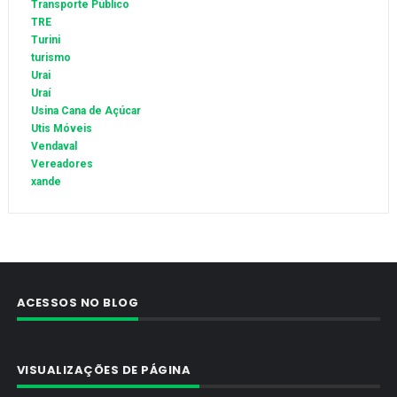
Transporte Público
TRE
Turini
turismo
Urai
Uraí
Usina Cana de Açúcar
Utis Móveis
Vendaval
Vereadores
xande
ACESSOS NO BLOG
VISUALIZAÇÕES DE PÁGINA