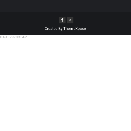
Created By
ThemeXpose
UA-102978914-2