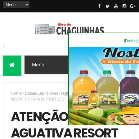
[Fechar]
7
Home
/
Destaques
/
Novas
/
região
/
ATENÇÃO - AGUATIVA
RESORT CONTRATA 'PORTEIRO'
ATENÇÃO -
AGUATIVA RESORT