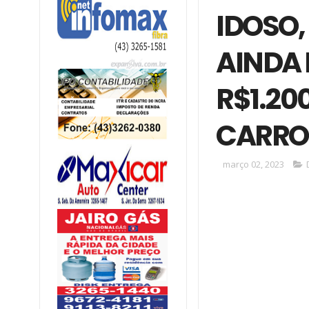
IDOSO,
AINDA 
R$1.20
CARRO
março 02, 2023