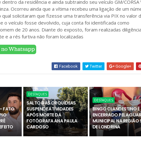
lhe dentro da residência e ainda subtraindo seu veículo GM/CORS
inza. Ocorreu ainda que a vítima recebeu uma ligação de um núm
 qual solicitaram que fizesse uma transferência via PIX no valor 
 o veículo fosse devolvido, cuja conta foi identificada como
omem de 20 anos. Diante do exposto, foram realizadas diligência
 e a rés furtiva não foram localizadas
Facebook
Twitter
Google+
DESTAQUES
DESTAQUES
SALTO DAS ORQUÍDEAS
- FATO
SUSPENDE ATIVIDADES
BINGO CLANDESTINO É
PIO
APÓS MORTE DA
ENCERRADO PELA GUA
PRÉ
FOTÓGRAFA ANA PAULA
MUNICIPAL NA REGIÃO 
EFEITO
CARDOSO
DE LONDRINA