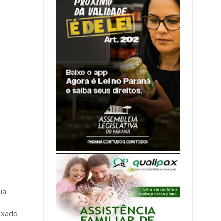
ua
eixado