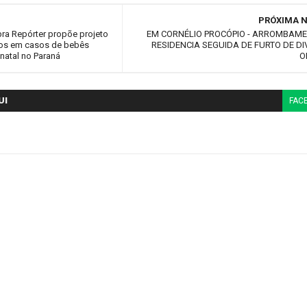
PRÓXIMA N
ra Repórter propõe projeto
EM CORNÉLIO PROCÓPIO - ARROMBAM
dos em casos de bebês
RESIDENCIA SEGUIDA DE FURTO DE D
natal no Paraná
O
UI
FAC