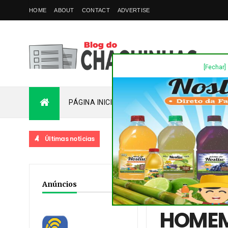
HOME
ABOUT
CONTACT
ADVERTISE
[Fechar]
PÁGINA INICIAL
PLANTÃO
FALE COM
Últimas notícias
DEST
Home
/
Destaques
/
No
Anúncios
PIX NO VALOR DE R$1.
HOMEM