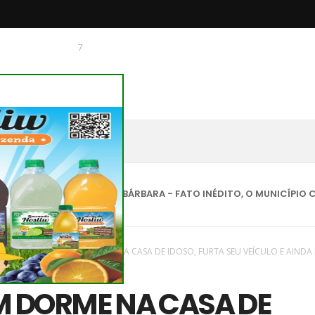
7
 O CHAGUINHAS
AQUES
NVA STA BÁRBARA - FATO INÉDITO, O MUNICÍPIO CONTA C
vas
/
região
/
HOMEM DORME NA CASA DE IDOSO, FURTA SEU VEÍCULO E AINDA
200,00 PARA DEVOLVER O CARRO
 DORME NA CASA DE