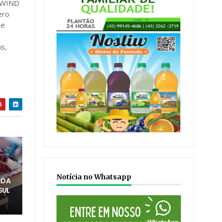
A WIND
ero
de
s,
Notícia no Whatsapp
RDA
SUL