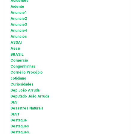
Acidentes
Aidente
Anuncie1
Anuncie2
Anuncie3
Anuncie4
Anuncios
ASSAI
Assaí
BRASIL
Comércio
Congonhinhas
Cornélio Procópio
cotidiano
Curiosidades
Dep João Arruda
Deputado João Arruda
DES
Desastres Naturais
DEST
Destaque
Destaques
Destaques.