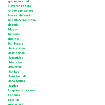
golpes internet
Governo Federal
Greve dos Bancos
Horário de Verão
Iate Clube Amoreira
Ibiporã
Idosos
Incêndio
Internet
Itambaracá
Jacarezinho
Jacarézinho
Jaguariaíva
Jataizinho
Jataízinho
Jiu-jitsu
João Aarruda
João Arruda
Justiça
Linguagem de sinais
Londrina
Loterias
marco civil