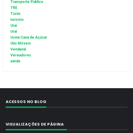
Transporte Público
TRE
Turini
turismo
Urai
Uraí
Usina Cana de Açúcar
Utis Móveis
Vendaval
Vereadores
xande
ACESSOS NO BLOG
VISUALIZAÇÕES DE PÁGINA