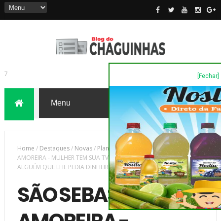
[Fechar]
7
Home
/
Destaques
/
Novas
/
Plantão Policia
/
SÃO SEBASTIÃO DA
AMOREIRA - MULHER TEM SUA TV FURTADA E DESCONFIA DE
ALGUÉM QUE LHE PEDIA DINHEIRO EMPRESTADO
SÃO SEBASTIÃO DA
AMOREIRA -