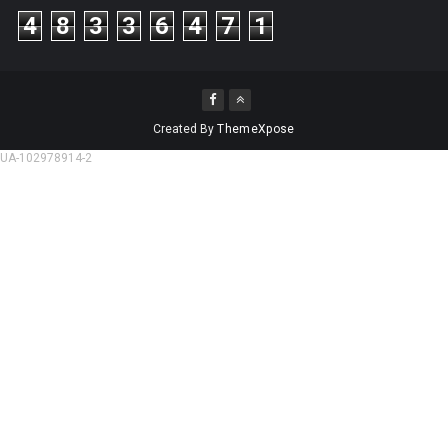
4
8
3
3
6
4
7
1
Created By
ThemeXpose
UA-102978914-2