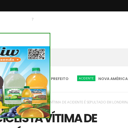
7
 O CHAGUINHAS
É CANDIDATOS A PREFEITO
ACIDENTE
NOVA AMÉRICA DA COLINA
aques
/
Novas
/
MOTOCICLISTA VÍTIMA DE ACIDENTE É SEPULTADO EM LONDRIN
CLISTA VÍTIMA DE