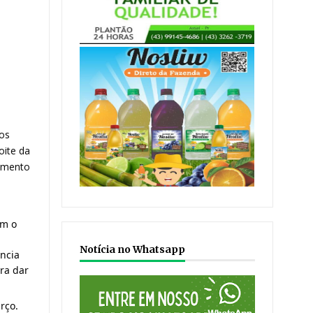
os 
ite da 
amento 
m o 
Notícia no Whatsapp
ncia 
a dar 
ço. 