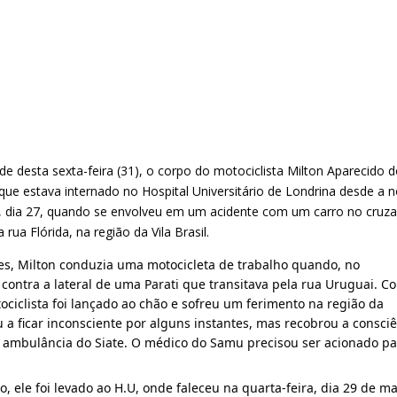
de desta sexta-feira (31), o corpo do motociclista Milton Aparecido d
que estava internado no Hospital Universitário de Londrina desde a no
a, dia 27, quando se envolveu em um acidente com um carro no cruz
rua Flórida, na região da Vila Brasil.
s, Milton conduzia uma motocicleta de trabalho 
quando, no 
 contra a lateral de uma Parati que transitava pela rua Uruguai. Co
ociclista foi lançado ao chão e sofreu um ferimento na região da 
 a ficar inconsciente por alguns instantes, mas recobrou a consciê
a ambulância do Siate. O médico do Samu precisou ser acionado par
o, ele foi levado ao H.U, onde faleceu na quarta-feira, dia 29 de mar