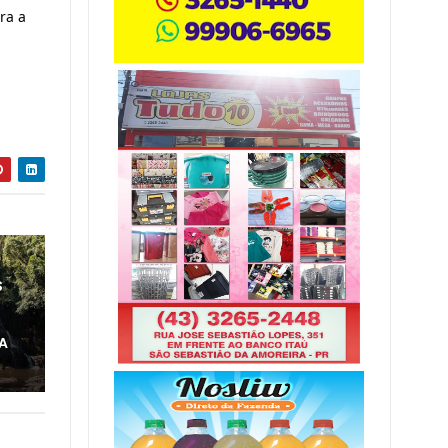
a a 
S
A