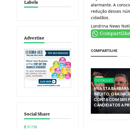
Labels
alarmante. A consci
redução desses núme
cidadãos.
Londrina News Notíc
Advertise
COMPARTILHE
DESTAQUES
NVA STA BÁRBARA 
INÉDITO, O MUNICÍ
CONTA COM SEIS 
CANDIDATOS A PR
Social Share
31758