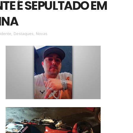
TE É SEPULTADO EM
INA
idente
,
Destaques
,
Novas