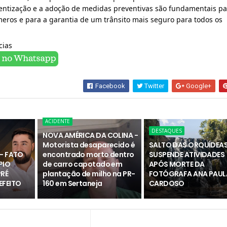
entização e a adoção de medidas preventivas são fundamentais par
ros e para a garantia de um trânsito mais seguro para todos os 
ias 
Facebook
Twitter
Google+
ACIDENTE
DESTAQUES
NOVA AMÉRICA DA COLINA -
Motorista desaparecido é
SALTO DAS ORQUÍDEA
- FATO
encontrado morto dentro
SUSPENDE ATIVIDADES
PIO
de carro capotado em
APÓS MORTE DA
PRÉ
plantação de milho na PR-
FOTÓGRAFA ANA PAUL
EFEITO
160 em Sertaneja
CARDOSO