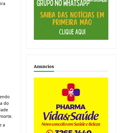
ra 
Anuncios
endo 
a do 
ade 
morte.
 a 