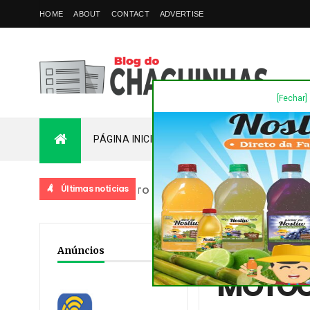
HOME
ABOUT
CONTACT
ADVERTISE
[Fechar]
PÁGINA INICIAL
PLANTÃO
FALE COM
Últimas notícias
 STA BÁRBARA - FATO INÉDITO, O MUNICÍPIO CONTA COM SEIS PR
Home
/
Acidente
/
Dest
Anúncios
MOTOCI