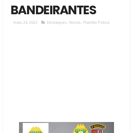
BANDEIRANTES
maio 24, 2023
Destaques
,
Novas
,
Plantão Policia