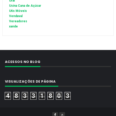
Uraí
Usina Cana de Açúcar
Utis Móveis
Vendaval
Vereadores
xande
ACESSOS NO BLOG
VISUALIZAÇÕES DE PÁGINA
4
8
3
3
1
8
0
3