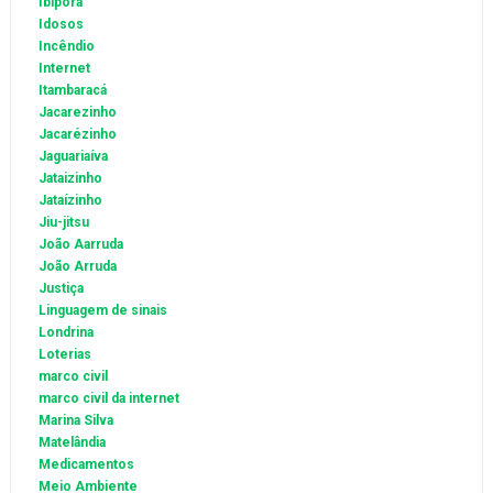
Ibiporã
Idosos
Incêndio
Internet
Itambaracá
Jacarezinho
Jacarézinho
Jaguariaíva
Jataizinho
Jataízinho
Jiu-jitsu
João Aarruda
João Arruda
Justiça
Linguagem de sinais
Londrina
Loterias
marco civil
marco civil da internet
Marina Silva
Matelândia
Medicamentos
Meio Ambiente