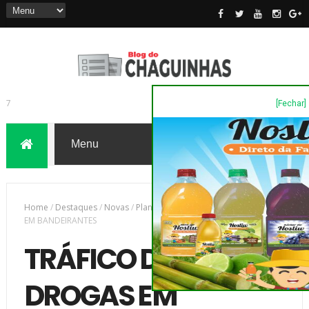
[Fechar]
7
Home
/
Destaques
/
Novas
/
Plantão Policia
/
TRÁFICO DE DROGAS
EM BANDEIRANTES
TRÁFICO DE
DROGAS EM