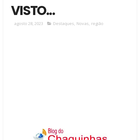
VISTO...
agosto 28, 2023
Destaques
,
Novas
,
região