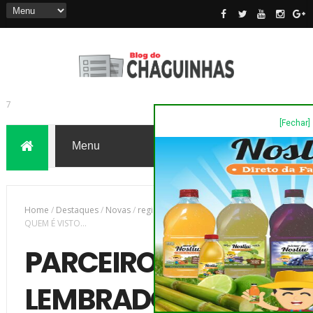
[Fechar]
7
Home
/
Destaques
/
Novas
/
região
/
PARCEIROS - SÓ É LEMBRADO
QUEM É VISTO...
PARCEIROS - SÓ É
LEMBRADO QUEM É