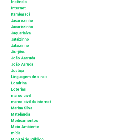
Incêndio
Internet
Itambaracá
Jacarezinho
Jacarézinho
Jaguariaíva
Jataizinho
Jataízinho
Jiu-jitsu
João Aarruda
João Arruda
Justiça
Linguagem de sinais
Londrina
Loterias
marco civil
marco civil da internet
Marina Silva
Matelândia
Medicamentos
Meio Ambiente
mídia
Ministério Público