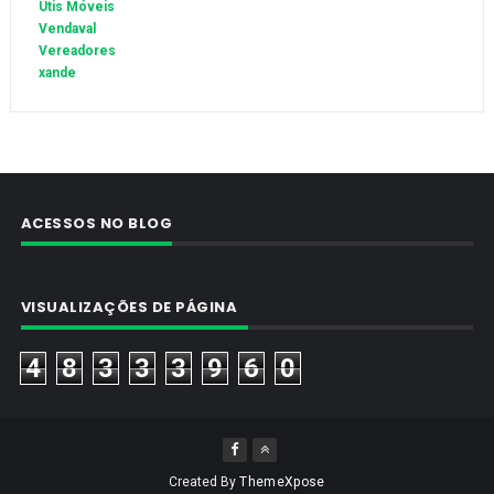
Utis Móveis
Vendaval
Vereadores
xande
ACESSOS NO BLOG
VISUALIZAÇÕES DE PÁGINA
4
8
3
3
3
9
6
0
Created By
ThemeXpose