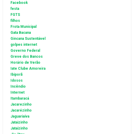
Facebook
festa
FGTS
filhos
Frota Municipal
Gata Bacana
Gincana Sustentável
golpes internet
Governo Federal
Greve dos Bancos
Horário de Verão
Iate Clube Amoreira
Ibiporã
Idosos
Incêndio
Internet
Itambaracá
Jacarezinho
Jacarézinho
Jaguariaíva
Jataizinho
Jataízinho