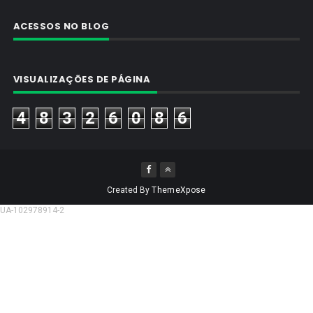
ACESSOS NO BLOG
VISUALIZAÇÕES DE PÁGINA
4
8
3
2
6
0
8
6
Created By
ThemeXpose
UA-102978914-2