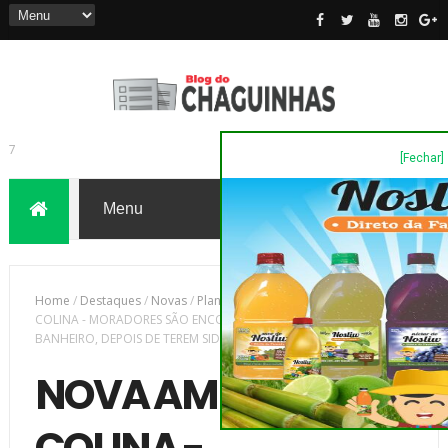
[Fechar]
7
Home
/
Destaques
/
Novas
/
Plantão Policia
/
NOVA AMÉRICA DA
COLINA - MORADORES SÃO ENCONTRADOS TRANCADOS NO
BANHEIRO, DEPOIS DE TEREM SIDO VÍTIMA DE UM ROUBO
NOVA AMÉRICA DA
COLINA -