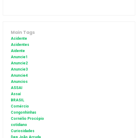
Main Tags
Acidente
Acidentes
Aidente
Anuncie1
Anuncie2
Anuncie3
Anuncie4
Anuncios
ASSAI
Assaí
BRASIL
Comércio
Congonhinhas
Cornélio Procópio
cotidiano
Curiosidades
Dep João Arruda