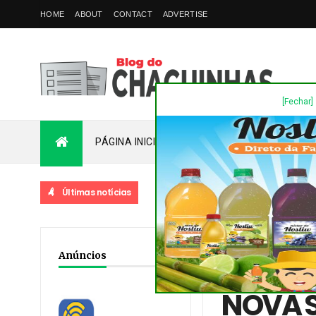
HOME
ABOUT
CONTACT
ADVERTISE
[Fechar]
PÁGINA INICIAL
PLANTÃO
FALE COM
Últimas notícias
Home
/
Destaques
/
No
Anúncios
Junior liberam recursos
NOVA 