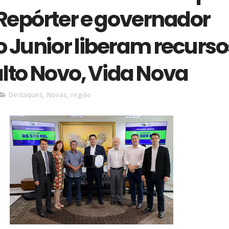
Repórter e governador
o Junior liberam recurso
alto Novo, Vida Nova
Destaques
,
Novas
,
região