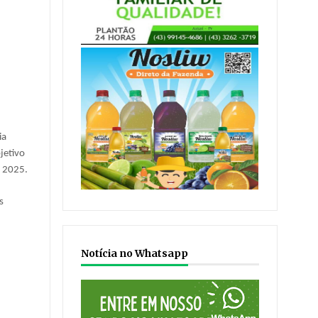
ia
jetivo
é 2025.
s
,
Notícia no Whatsapp