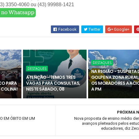
43) 3350-4060 ou (43) 99988-1421
Facebook
Twitter
Google+
DESTAQUES
DESTAQUES
NA REGIÃO - SUSPEITA 
ATENÇÃO - TEMOS TRÊS
GOLPE NA ZONA RURAL,
ICO PARA
VAGAS PARA CONSULTAS,
OS MORADORES A ACI
 COLINA!
NESTE SÁBADO, 08
A PM
PRÓXIMA N
O EM ÓBITO EM UM
Nova proposta de ensino médio de
avanços pleiteados pelos estu
educadores, diz Zec