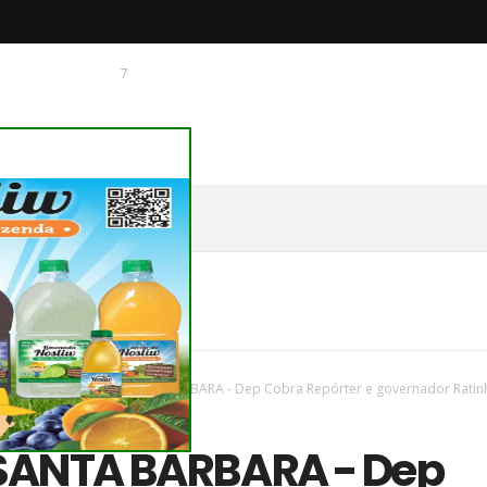
7
 O CHAGUINHAS
vas
/
região
/
NOVA SANTA BÁRBARA - Dep Cobra Repórter e governador Ratin
 do Asfalto Novo, Vida Nova
SANTA BÁRBARA - Dep