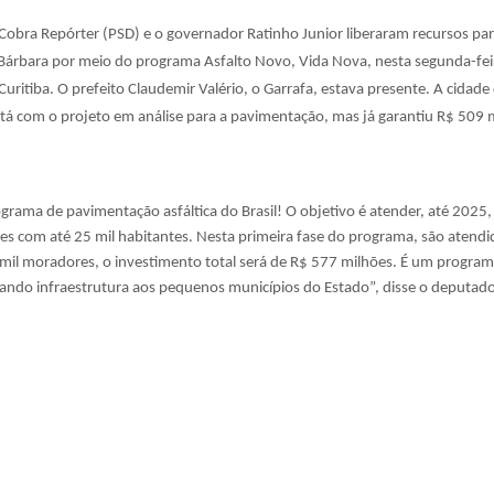
obra Repórter (PSD) e o governador Ratinho Junior liberaram recursos par
Bárbara por meio do programa Asfalto Novo, Vida Nova, nesta segunda-fei
Curitiba. O prefeito Claudemir Valério, o Garrafa, estava presente. A cidade
tá com o projeto em análise para a pavimentação, mas já garantiu R$ 509 m
ograma de pavimentação asfáltica do Brasil! O objetivo é atender, até 2025
es com até 25 mil habitantes. Nesta primeira fase do programa, são atendi
 mil moradores, o investimento total será de R$ 577 milhões. É um progra
dando infraestrutura aos pequenos municípios do Estado”, disse o deputad