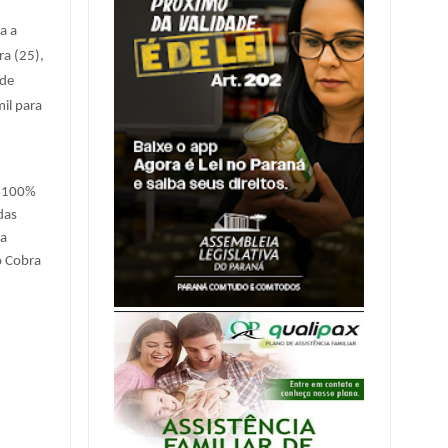
a a
ra (25),
 de
il para
, 100%
das
ma
o Cobra