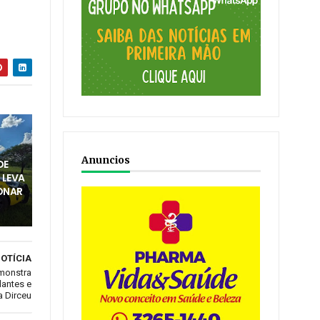
Anuncios
DE
 LEVA
ONAR
OTÍCIA
monstra
dantes e
a Dirceu