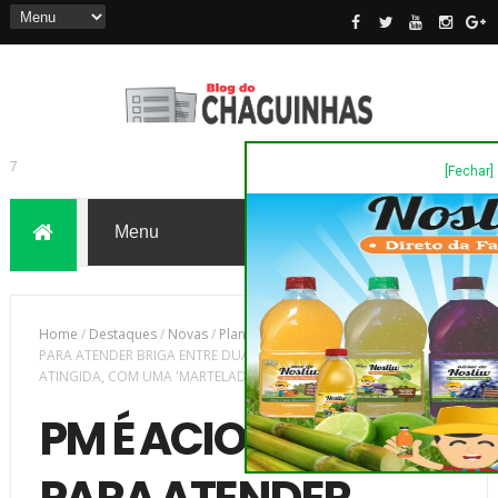
[Fechar]
7
Home
/
Destaques
/
Novas
/
Plantão Policia
/
PM É ACIONADA
PARA ATENDER BRIGA ENTRE DUAS MULHERES, SENDO UMA DELAS
ATINGIDA, COM UMA 'MARTELADA'
PM É ACIONADA
PARA ATENDER