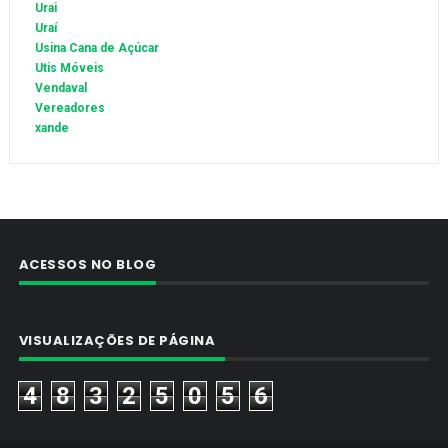
Urai
Uraí
Usina Cana de Açúcar
Utis Móveis
Vendaval
Vereadores
xande
ACESSOS NO BLOG
VISUALIZAÇÕES DE PÁGINA
4
8
3
2
5
0
5
6