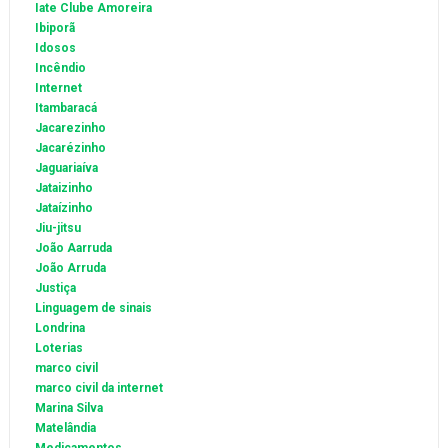
Iate Clube Amoreira
Ibiporã
Idosos
Incêndio
Internet
Itambaracá
Jacarezinho
Jacarézinho
Jaguariaíva
Jataizinho
Jataízinho
Jiu-jitsu
João Aarruda
João Arruda
Justiça
Linguagem de sinais
Londrina
Loterias
marco civil
marco civil da internet
Marina Silva
Matelândia