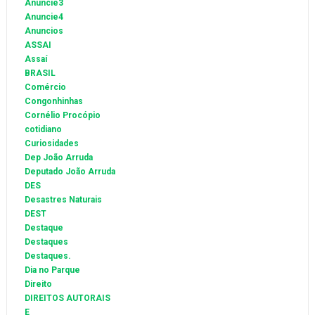
Anuncie3
Anuncie4
Anuncios
ASSAI
Assaí
BRASIL
Comércio
Congonhinhas
Cornélio Procópio
cotidiano
Curiosidades
Dep João Arruda
Deputado João Arruda
DES
Desastres Naturais
DEST
Destaque
Destaques
Destaques.
Dia no Parque
Direito
DIREITOS AUTORAIS
E