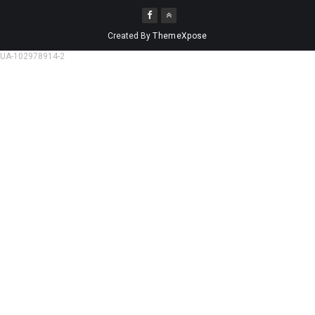
Created By
ThemeXpose
UA-102978914-2