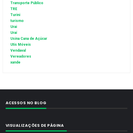
Transporte Público
TRE
Turini
turismo
Urai
Uraí
Usina Cana de Açúcar
Utis Móveis
Vendaval
Vereadores
xande
ACESSOS NO BLOG
VISUALIZAÇÕES DE PÁGINA