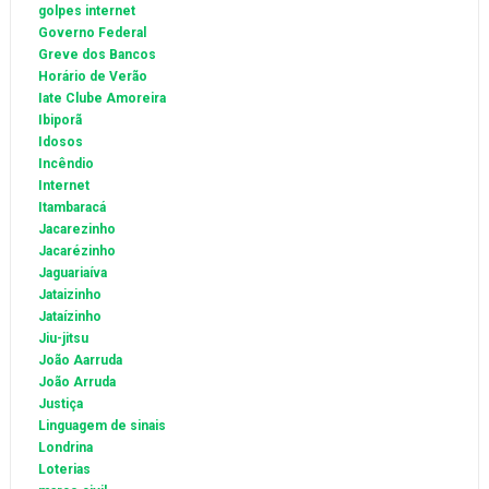
golpes internet
Governo Federal
Greve dos Bancos
Horário de Verão
Iate Clube Amoreira
Ibiporã
Idosos
Incêndio
Internet
Itambaracá
Jacarezinho
Jacarézinho
Jaguariaíva
Jataizinho
Jataízinho
Jiu-jitsu
João Aarruda
João Arruda
Justiça
Linguagem de sinais
Londrina
Loterias