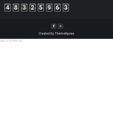
4
8
3
2
5
9
6
3
Created By
ThemeXpose
UA-102978914-2