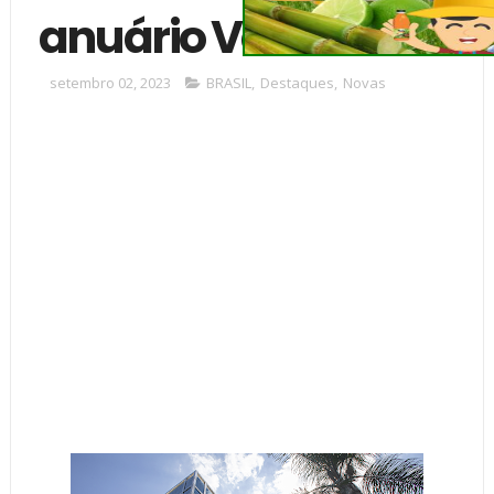
anuário Valor 1000
setembro 02, 2023
BRASIL
,
Destaques
,
Novas