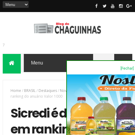
[Fechar]
7
Home
/
BRASIL
/
Destaques
/
Novas
/
Sicredi é destaque em
ranking do anuário Valor 1000
Sicredi é destaque
em ranking do