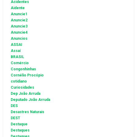
Acidentes
Aidente
Anuncie1
Anuncie2
Anuncie3
Anuncie4
Anuncios
ASSAI
Assaí
BRASIL
Comércio
Congonhinhas
Cornélio Procópio
cotidiano
Curiosidades
Dep João Arruda
Deputado João Arruda
DES
Desastres Naturais
DEST
Destaque
Destaques
Destaques.