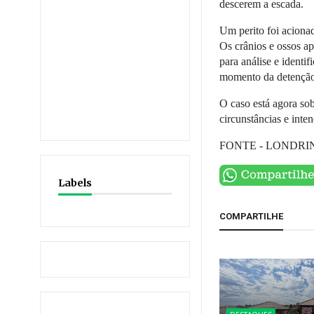
descerem a escada.
Um perito foi acionad
Os crânios e ossos a
para análise e identi
momento da detençã
O caso está agora sob
circunstâncias e inte
FONTE - LONDRI
Labels
COMPARTILHE