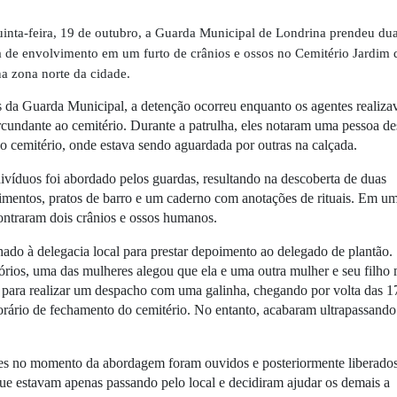
uinta-feira, 19 de outubro, a Guarda Municipal de Londrina prendeu du
a de envolvimento em um furto de crânios e ossos no Cemitério Jardim 
a zona norte da cidade.
da Guarda Municipal, a detenção ocorreu enquanto os agentes realiz
rcundante ao cemitério. Durante a patrulha, eles notaram uma pessoa d
o cemitério, onde estava sendo aguardada por outras na calçada.
ivíduos foi abordado pelos guardas, resultando na descoberta de duas
imentos, pratos de barro e um caderno com anotações de rituais. Em u
contraram dois crânios e ossos humanos.
ado à delegacia local para prestar depoimento ao delegado de plantão.
tórios, uma das mulheres alegou que ela e uma outra mulher e seu filho
 para realizar um despacho com uma galinha, chegando por volta das 1
rário de fechamento do cemitério. No entanto, acabaram ultrapassando
es no momento da abordagem foram ouvidos e posteriormente liberados
ue estavam apenas passando pelo local e decidiram ajudar os demais a