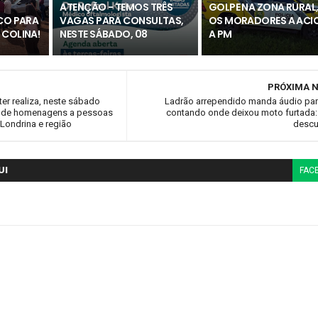
ATENÇÃO - TEMOS TRÊS
GOLPE NA ZONA RURAL,
ICO PARA
VAGAS PARA CONSULTAS,
OS MORADORES A ACI
 COLINA!
NESTE SÁBADO, 08
A PM
PRÓXIMA N
er realiza, neste sábado
Ladrão arrependido manda áudio par
ga de homenagens a pessoas
contando onde deixou moto furtada:
Londrina e região
descu
UI
FAC