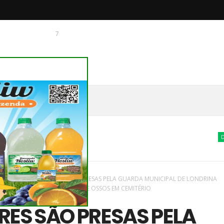
7
 O CHAGUINHAS
DESTAQUES
vas
/
região
/
MULHERES SÃO PRESAS PELA GUARDA MUNICIPAL DE LONDRINA
MENTO NO FURTO DE CRÂNIOS E OSSOS EM CEMITÉRIO
ES SÃO PRESAS PELA