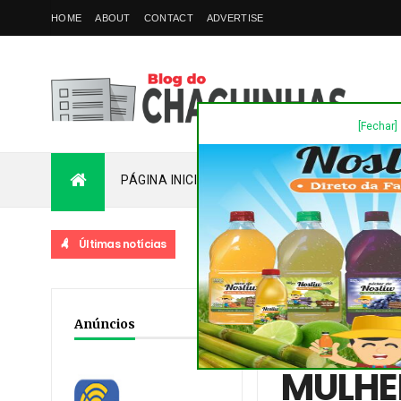
HOME
ABOUT
CONTACT
ADVERTISE
[Fechar]
PÁGINA INICIAL
PLANTÃO
FALE COM
Últimas notícias
Home
/
Destaques
/
No
Anúncios
SUSPEITAS DE ENVOLVI
MULHER