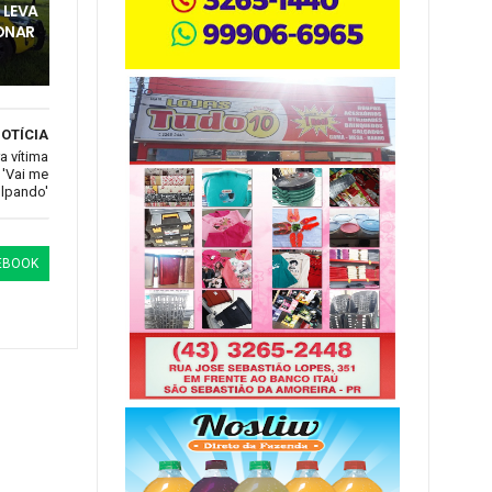
 LEVA
ONAR
OTÍCIA
a vítima
 'Vai me
lpando'
EBOOK