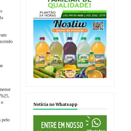
as
da
avam
escendo
ma
 menor
7h25,
 o
Notícia no Whatsapp
 pelo