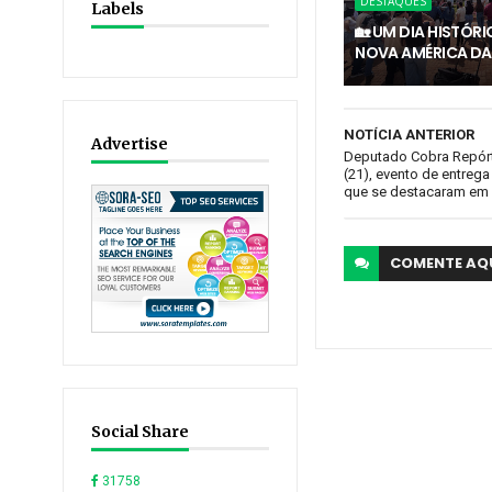
DESTAQUES
Labels
🏡 UM DIA HISTÓR
NOVA AMÉRICA DA
NOTÍCIA ANTERIOR
Advertise
Deputado Cobra Repórt
(21), evento de entre
que se destacaram em 
COMENTE
AQ
Social Share
31758