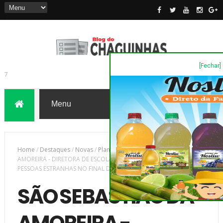
[Fechar]
7
Home
/
Destaques
/
Novas
/
Plantão Policia
/
SÃO SEBASTIÃO DA
AMOREIRA - DIRETORA DE ESCOLA ACIONA A PM PARA INVASÃO DE
PESSOAS ESTRANHAS NO FINAL DE SEMANA
SÃO SEBASTIÃO DA
AMOREIRA -