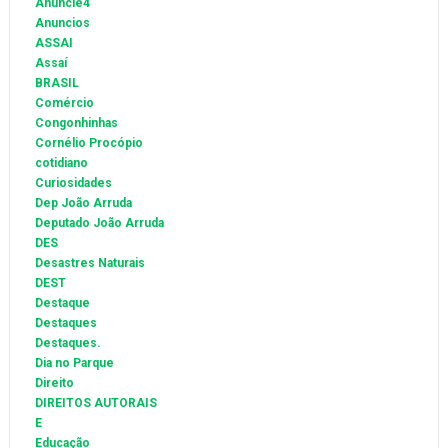
Anuncie4
Anuncios
ASSAI
Assaí
BRASIL
Comércio
Congonhinhas
Cornélio Procópio
cotidiano
Curiosidades
Dep João Arruda
Deputado João Arruda
DES
Desastres Naturais
DEST
Destaque
Destaques
Destaques.
Dia no Parque
Direito
DIREITOS AUTORAIS
E
Educação