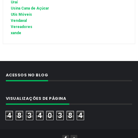
Uraí
Usina Cana de Açúcar
Utis Móveis
Vendaval
Vereadores
xande
ACESSOS NO BLOG
VISUALIZAÇÕES DE PÁGINA
4
8
3
4
0
3
8
4