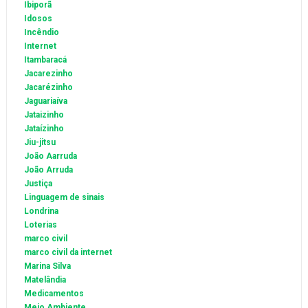
Ibiporã
Idosos
Incêndio
Internet
Itambaracá
Jacarezinho
Jacarézinho
Jaguariaíva
Jataizinho
Jataízinho
Jiu-jitsu
João Aarruda
João Arruda
Justiça
Linguagem de sinais
Londrina
Loterias
marco civil
marco civil da internet
Marina Silva
Matelândia
Medicamentos
Meio Ambiente