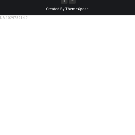
Created By
ThemeXpose
UA-102978914-2