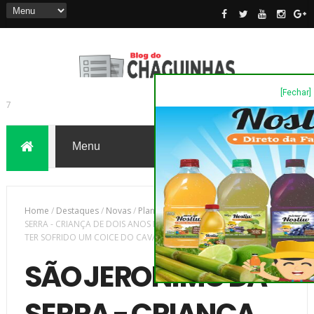
[Fechar]
7
Home
/
Destaques
/
Novas
/
Plantão Policia
/
SÃO JERONIMO DA
SERRA - CRIANÇA DE DOIS ANOS É SOCORRIDA COM SUSPEITA DE
TER SOFRIDO UM COICE DO CAVALO DO VIZINHO
SÃO JERONIMO DA
SERRA - CRIANÇA